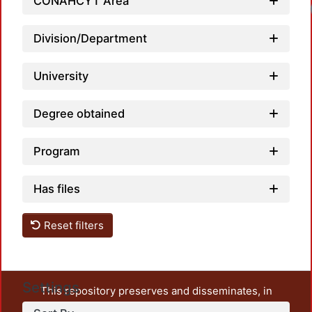
CONAHCYT Area
Lo
Division/Department
University
Degree obtained
Program
Has files
Reset filters
Settings
This repository preserves and disseminates, in
unrestricted open access, the teaching and research