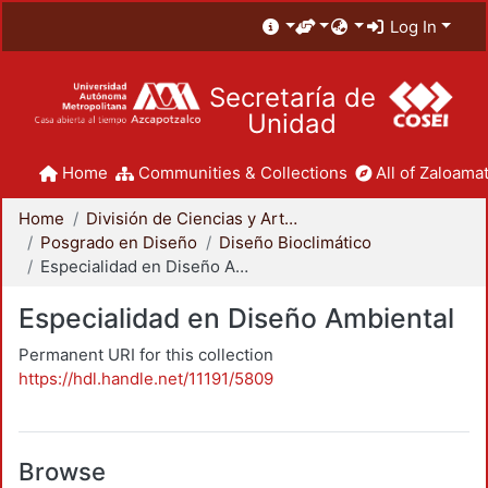
Log In
Secretaría de
Unidad
Home
Communities & Collections
All of Zaloamat
Home
División de Ciencias y Artes para el Diseño
Posgrado en Diseño
Diseño Bioclimático
Especialidad en Diseño Ambiental
Especialidad en Diseño Ambiental
Permanent URI for this collection
https://hdl.handle.net/11191/5809
Browse