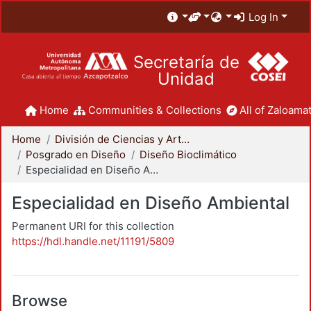
Log In
Secretaría de
Unidad
Home
Communities & Collections
All of Zaloamat
Home
División de Ciencias y Artes para el Diseño
Posgrado en Diseño
Diseño Bioclimático
Especialidad en Diseño Ambiental
Especialidad en Diseño Ambiental
Permanent URI for this collection
https://hdl.handle.net/11191/5809
Browse