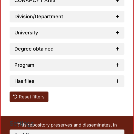
Lo
CONAHCYT Area
Division/Department
University
Degree obtained
Program
Has files
Reset filters
Settings
This repository preserves and disseminates, in
unrestricted open access, the teaching and research