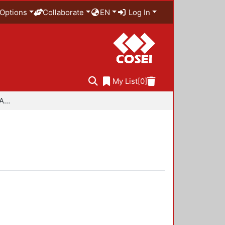
Options
Collaborate
EN
Log In
My List
[0]
Especialidad en Diseño Ambiental