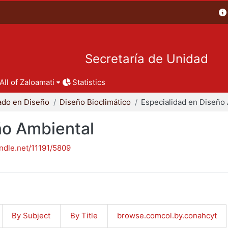
Secretaría de Unidad
All of Zaloamati
Statistics
ado en Diseño
Diseño Bioclimático
ño Ambiental
andle.net/11191/5809
By Subject
By Title
browse.comcol.by.conahcyt