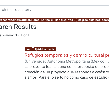
: search.filters.author.Flores, Karina
×
Has files: Yes
×
Degree obtained: searc
arch Results
showing
1 - 1 of 1
Item
Add to my list
Refugios temporales y centro cultural p
(
Universidad Autónoma Metropolitana (México). 
de Servicios de Información.
,
2015-09
)
Corona Fa
La presente tesina tiene como propósito de prop
creación de un proyecto que responda a catástro
sismos. Para ello se tomó como caso de estudio 
presenta una fuerte problemática respecto a los s
introducción de un sistema constructivo único e 
generar una respuesta rápida y factible en funció
población, en aspectos de confort. Para ello se g
cultural, con la finalidad de generar una selecció