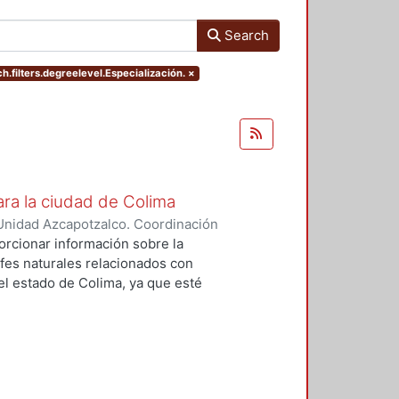
Search
h.filters.degreelevel.Especialización.
×
ara la ciudad de Colima
Unidad Azcapotzalco. Coordinación
rias, Jethzly
;
Flores, Karina
orcionar información sobre la
fes naturales relacionados con
el estado de Colima, ya que esté
ismos. La idea primordial es la
innovador con el cual se pueda
n a las necesidades de la
eneró un estudio climático y socio
n de materiales, los cuales