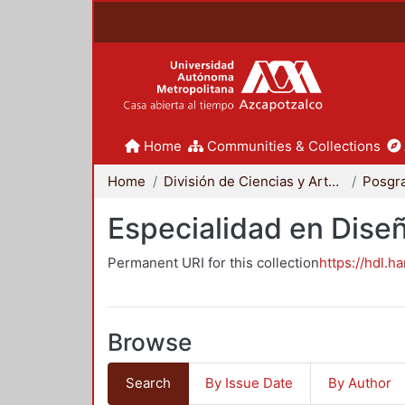
Home
Communities & Collections
Home
División de Ciencias y Artes para el Diseño
Posgr
Especialidad en Dise
Permanent URI for this collection
https://hdl.h
Browse
Search
By Issue Date
By Author