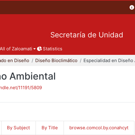
Secretaría de Unidad
All of Zaloamati
Statistics
ado en Diseño
Diseño Bioclimático
ño Ambiental
andle.net/11191/5809
By Subject
By Title
browse.comcol.by.conahcyt