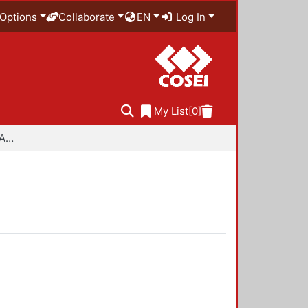
Options
Collaborate
EN
Log In
My List
[0]
Especialidad en Diseño Ambiental