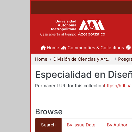
Home
Communities & Collections
Home
División de Ciencias y Artes para el Diseño
Posgr
Especialidad en Dise
Permanent URI for this collection
https://hdl.h
Browse
Search
By Issue Date
By Author