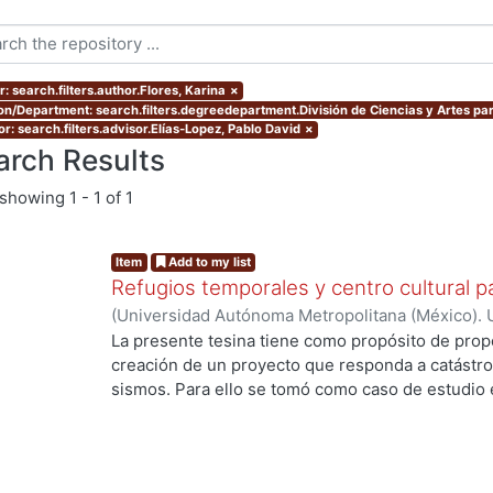
: search.filters.author.Flores, Karina
×
ion/Department: search.filters.degreedepartment.División de Ciencias y Artes par
r: search.filters.advisor.Elías-Lopez, Pablo David
×
arch Results
showing
1 - 1 of 1
Item
Add to my list
Refugios temporales y centro cultural p
(
Universidad Autónoma Metropolitana (México). 
de Servicios de Información.
,
2015-09
)
Corona Fa
La presente tesina tiene como propósito de prop
creación de un proyecto que responda a catástro
...
sismos. Para ello se tomó como caso de estudio 
presenta una fuerte problemática respecto a los s
introducción de un sistema constructivo único e 
generar una respuesta rápida y factible en funció
población, en aspectos de confort. Para ello se g