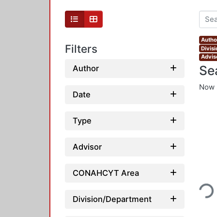
Author
Filters
Divis
Adviso
Se
Author
Now 
Date
Type
Advisor
Loading
CONAHCYT Area
Division/Department