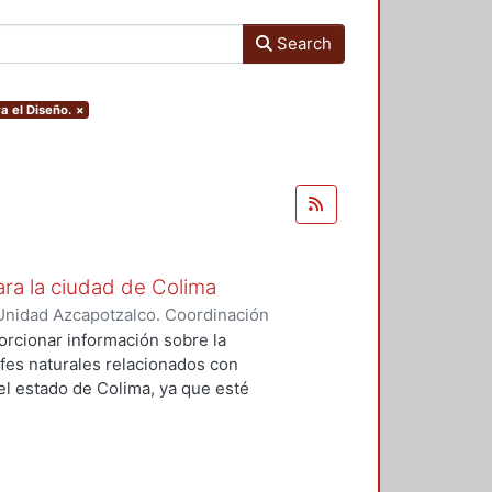
Search
a el Diseño.
×
ara la ciudad de Colima
Unidad Azcapotzalco. Coordinación
rias, Jethzly
;
Flores, Karina
orcionar información sobre la
fes naturales relacionados con
el estado de Colima, ya que esté
ismos. La idea primordial es la
innovador con el cual se pueda
n a las necesidades de la
eneró un estudio climático y socio