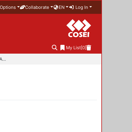
Options
Collaborate
EN
Log In
My List
[0]
Especialidad en Diseño Ambiental