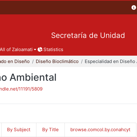
Secretaría de Unidad
All of Zaloamati
Statistics
ado en Diseño
Diseño Bioclimático
ño Ambiental
andle.net/11191/5809
By Subject
By Title
browse.comcol.by.conahcyt