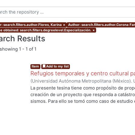
: search.filters.author.Flores, Karina
×
Author: search.filters.author.Corona Far
e obtained: search.filters.degreelevel.Especialización.
×
arch Results
showing
1 - 1 of 1
Item
Add to my list
Refugios temporales y centro cultural p
(
Universidad Autónoma Metropolitana (México). 
de Servicios de Información.
,
2015-09
)
Corona Fa
La presente tesina tiene como propósito de prop
creación de un proyecto que responda a catástro
...
sismos. Para ello se tomó como caso de estudio 
presenta una fuerte problemática respecto a los s
introducción de un sistema constructivo único e 
generar una respuesta rápida y factible en funció
población, en aspectos de confort. Para ello se g
cultural, con la finalidad de generar una selecció