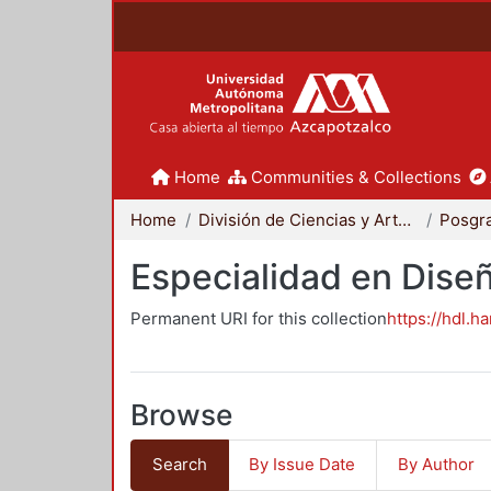
Home
Communities & Collections
Home
División de Ciencias y Artes para el Diseño
Posgr
Especialidad en Dise
Permanent URI for this collection
https://hdl.h
Browse
Search
By Issue Date
By Author