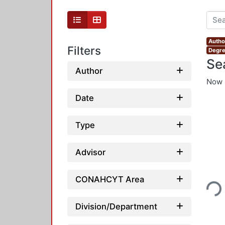
Author
Filters
Degre
Se
Author
Now 
Date
Type
Advisor
Loading
CONAHCYT Area
Division/Department