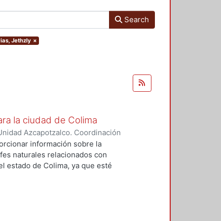
Search
ias, Jethzly
×
ara la ciudad de Colima
Unidad Azcapotzalco. Coordinación
rias, Jethzly
;
Flores, Karina
orcionar información sobre la
fes naturales relacionados con
el estado de Colima, ya que esté
ismos. La idea primordial es la
innovador con el cual se pueda
n a las necesidades de la
eneró un estudio climático y socio
n de materiales, los cuales