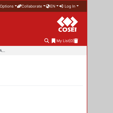
Options
Collaborate
EN
Log In
My List
[0]
Especialidad en Diseño Ambiental