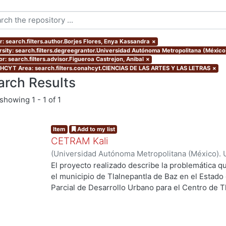
r: search.filters.author.Borjes Flores, Enya Kassandra
×
rsity: search.filters.degreegrantor.Universidad Autónoma Metropolitana (México
r: search.filters.advisor.Figueroa Castrejon, Anibal
×
CYT Area: search.filters.conahcyt.CIENCIAS DE LAS ARTES Y LAS LETRAS
×
arch Results
showing
1 - 1 of 1
Item
Add to my list
CETRAM Kali
(
Universidad Autónoma Metropolitana (México). 
de Servicios de Información.
,
2018-09
)
Borjes Fl
El proyecto realizado describe la problemática qu
Domínguez, Luis Enrique
el municipio de Tlalnepantla de Baz en el Estado
Parcial de Desarrollo Urbano para el Centro de T
2013 se están tomando acciones donde se imple
negocios y vivienda la de zona norte de la CDMX
Unos de los puntos estratégicos de acción en el