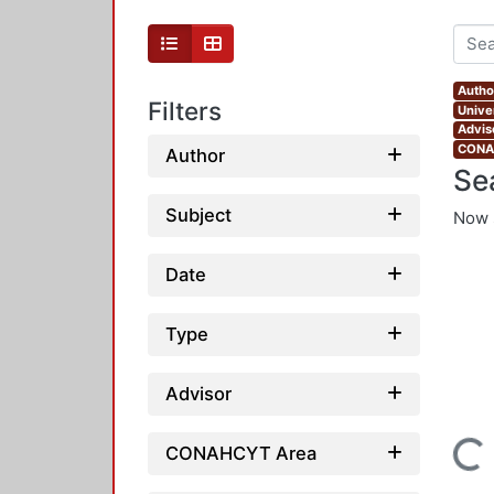
Autho
Filters
Unive
Adviso
CONAH
Author
Se
Subject
Now 
Date
Type
Advisor
Loading...
CONAHCYT Area