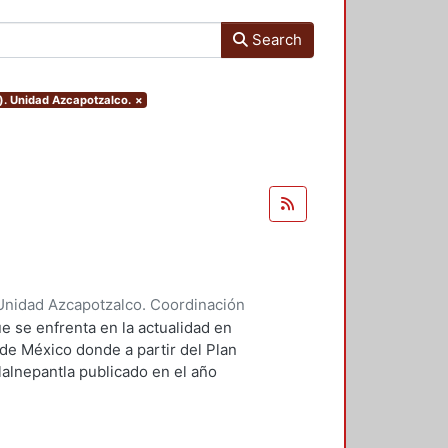
Search
). Unidad Azcapotzalco.
×
Unidad Azcapotzalco. Coordinación
ores, Enya Kassandra
;
Díaz
e se enfrenta en la actualidad en
 de México donde a partir del Plan
lalnepantla publicado en el año
mentará la nueva zona de
.
 PPDU es la movilidad dentro de