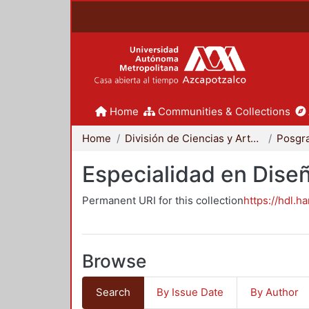
Home
Communities & Collections
Home
División de Ciencias y Artes para el Diseño
Posgr
Especialidad en Dise
Permanent URI for this collection
https://hdl.h
Browse
Search
By Issue Date
By Author