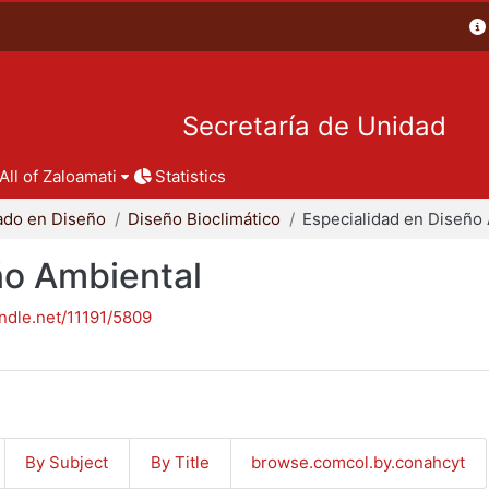
Secretaría de Unidad
All of Zaloamati
Statistics
ado en Diseño
Diseño Bioclimático
ño Ambiental
andle.net/11191/5809
By Subject
By Title
browse.comcol.by.conahcyt