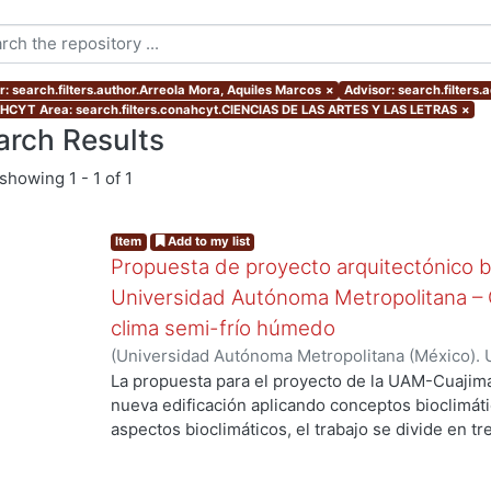
r: search.filters.author.Arreola Mora, Aquiles Marcos
×
Advisor: search.filters
CYT Area: search.filters.conahcyt.CIENCIAS DE LAS ARTES Y LAS LETRAS
×
arch Results
showing
1 - 1 of 1
Item
Add to my list
Propuesta de proyecto arquitectónico bi
Universidad Autónoma Metropolitana – C
clima semi-frío húmedo
(
Universidad Autónoma Metropolitana (México). 
de Servicios de Información.
,
2005-10
)
Arreola M
La propuesta para el proyecto de la UAM-Cuajima
nueva edificación aplicando conceptos bioclimátic
aspectos bioclimáticos, el trabajo se divide en tr
Proyecto, ll Determinantes del proyecto y lll Dise
de apreciar como de lo general a lo particular se