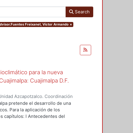
Search
.advisor.Fuentes Freixanet, Víctor Armando
×
oclimático para la nueva
uajimalpa: Cuajimalpa D.F.
Unidad Azcapotzalco. Coordinación
ora, Aquiles Marcos
lpa pretende el desarrollo de una
os. Para la aplicación de los
es capítulos: l Antecedentes del
ño del proyecto, con la finalidad
 va dando el proceso y evolución