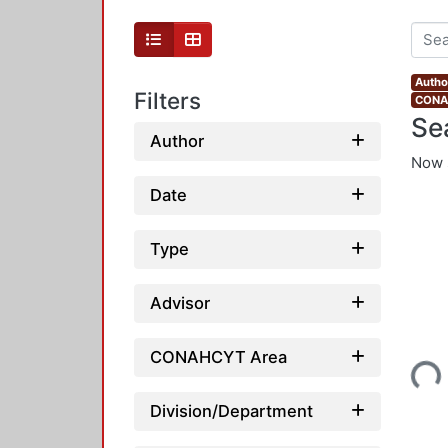
Autho
Filters
CONAH
Se
Author
Now 
Date
Type
Advisor
Loading...
CONAHCYT Area
Division/Department