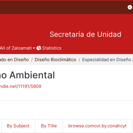
Secretaría de Unidad
All of Zaloamati
Statistics
ado en Diseño
Diseño Bioclimático
ño Ambiental
andle.net/11191/5809
By Subject
By Title
browse.comcol.by.conahcyt