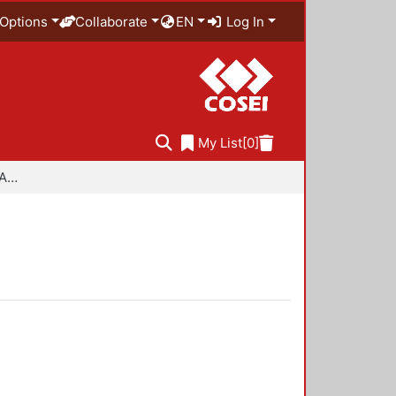
Options
Collaborate
EN
Log In
My List
[0]
Especialidad en Diseño Ambiental