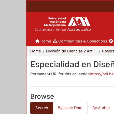
Home
Communities & Collections
Home
División de Ciencias y Artes para el Diseño
Posgr
Especialidad en Dise
Permanent URI for this collection
https://hdl.h
Browse
Search
By Issue Date
By Author