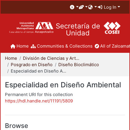
Log In
Secretaría de
Unidad
Home
Communities & Collections
All of Zaloamat
Home
División de Ciencias y Artes para el Diseño
Posgrado en Diseño
Diseño Bioclimático
Especialidad en Diseño Ambiental
Especialidad en Diseño Ambiental
Permanent URI for this collection
https://hdl.handle.net/11191/5809
Browse