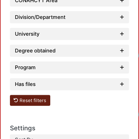
Loadi
CONAHCYT Area
Division/Department
University
Degree obtained
Loadi
Program
Has files
Reset filters
Loadi
Settings