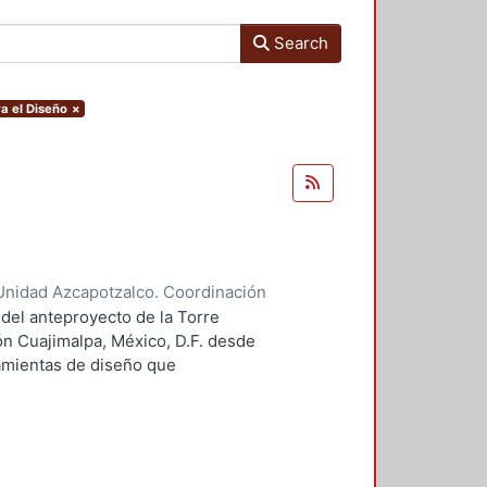
Search
a el Diseño
×
Unidad Azcapotzalco. Coordinación
 Guillermo Heriberto
 del anteproyecto de la Torre
ón Cuajimalpa, México, D.F. desde
ramientas de diseño que
tico.