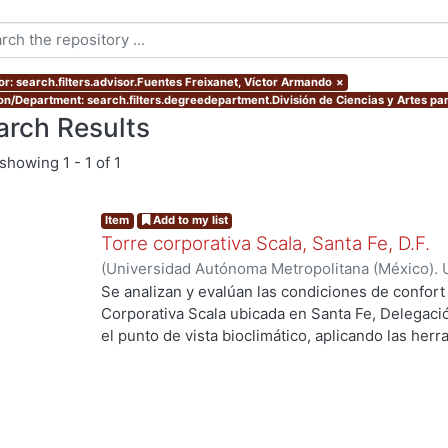
or: search.filters.advisor.Fuentes Freixanet, Víctor Armando
×
ion/Department: search.filters.degreedepartment.División de Ciencias y Artes par
arch Results
showing
1 - 1 of 1
Item
Add to my list
Torre corporativa Scala, Santa Fe, D.F.
(
Universidad Autónoma Metropolitana (México). 
de Servicios de Información.
,
1999
)
Corro Eguia,
Se analizan y evalúan las condiciones de confort
Corporativa Scala ubicada en Santa Fe, Delegaci
el punto de vista bioclimático, aplicando las her
g...
intervienen en el confort térmico, lumínico y acús