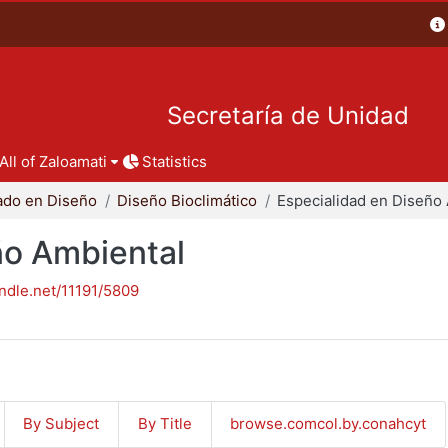
Secretaría de Unidad
All of Zaloamati
Statistics
ado en Diseño
Diseño Bioclimático
ño Ambiental
andle.net/11191/5809
By Subject
By Title
browse.comcol.by.conahcyt