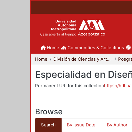
Home
Communities & Collections
Home
División de Ciencias y Artes para el Diseño
Posgr
Especialidad en Dise
Permanent URI for this collection
https://hdl.h
Browse
Search
By Issue Date
By Author