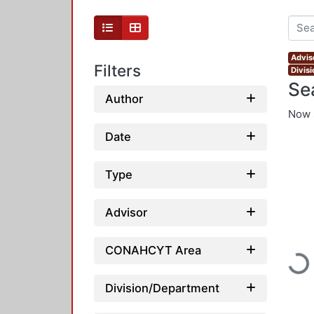
Advis
Filters
Divis
Se
Author
Now 
Date
Type
Advisor
Loadin
CONAHCYT Area
Division/Department