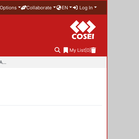
Options
Collaborate
EN
Log In
My List
[0]
Especialidad en Diseño Ambiental