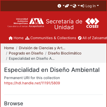
Log In
Secretaría de
Unidad
Home
Communities & Collections
All of Zaloamat
Home
División de Ciencias y Artes para el Diseño
Posgrado en Diseño
Diseño Bioclimático
Especialidad en Diseño Ambiental
Especialidad en Diseño Ambiental
Permanent URI for this collection
https://hdl.handle.net/11191/5809
Browse