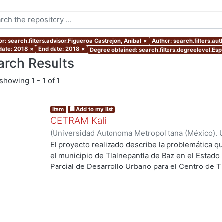
r: search.filters.advisor.Figueroa Castrejon, Anibal
×
Author: search.filters.au
 date: 2018
×
End date: 2018
×
Degree obtained: search.filters.degreelevel.Esp
arch Results
showing
1 - 1 of 1
Item
Add to my list
CETRAM Kali
(
Universidad Autónoma Metropolitana (México). 
de Servicios de Información.
,
2018-09
)
Borjes Fl
El proyecto realizado describe la problemática qu
Domínguez, Luis Enrique
el municipio de Tlalnepantla de Baz en el Estado
Parcial de Desarrollo Urbano para el Centro de T
2013 se están tomando acciones donde se imple
negocios y vivienda la de zona norte de la CDMX
Unos de los puntos estratégicos de acción en el
este polígono y la comunicación con la CDMX, po
polos de desarrollo en el municipio, cada uno de