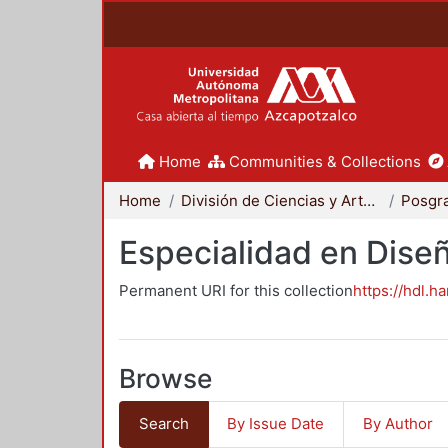
Home
Communities & Collections
Home
División de Ciencias y Artes para el Diseño
Posgr
Especialidad en Dise
Permanent URI for this collection
https://hdl.h
Browse
Search
By Issue Date
By Author