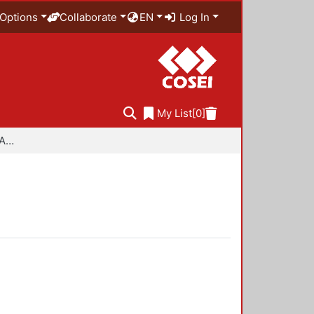
Options
Collaborate
EN
Log In
My List
[0]
Especialidad en Diseño Ambiental