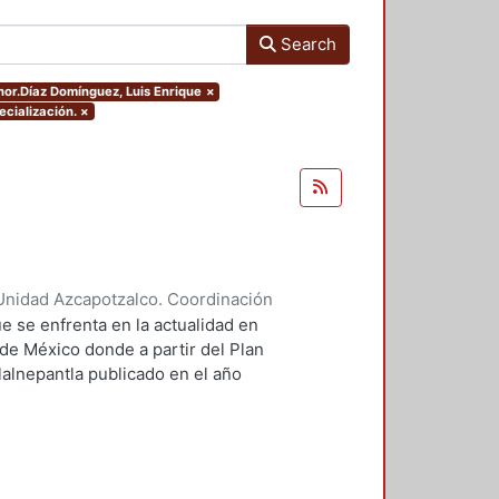
Search
thor.Díaz Domínguez, Luis Enrique
×
ecialización.
×
Unidad Azcapotzalco. Coordinación
ores, Enya Kassandra
;
Díaz
e se enfrenta en la actualidad en
 de México donde a partir del Plan
lalnepantla publicado en el año
mentará la nueva zona de
.
 PPDU es la movilidad dentro de
r este motivo se plantean seis
 los cuales contará dentro de su