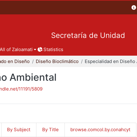
Secretaría de Unidad
All of Zaloamati
Statistics
ado en Diseño
Diseño Bioclimático
ño Ambiental
andle.net/11191/5809
By Subject
By Title
browse.comcol.by.conahcyt