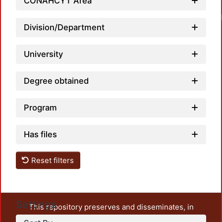
CONAHCYT Area
Lo
Division/Department
University
Degree obtained
Program
Has files
Reset filters
Settings
This repository preserves and disseminates, in
unrestricted open access, the teaching and research