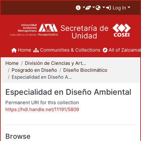
Log In
Secretaría de
Unidad
Home
Communities & Collections
All of Zaloamat
Home
División de Ciencias y Artes para el Diseño
Posgrado en Diseño
Diseño Bioclimático
Especialidad en Diseño Ambiental
Especialidad en Diseño Ambiental
Permanent URI for this collection
https://hdl.handle.net/11191/5809
Browse