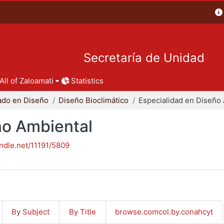
Secretaría de Unidad
All of Zaloamati
Statistics
ado en Diseño
Diseño Bioclimático
ño Ambiental
andle.net/11191/5809
By Subject
By Title
browse.comcol.by.conahcyt