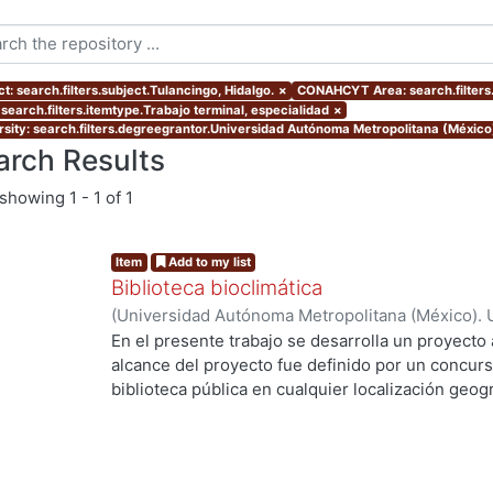
t: search.filters.subject.Tulancingo, Hidalgo.
×
CONAHCYT Area: search.filter
 search.filters.itemtype.Trabajo terminal, especialidad
×
rsity: search.filters.degreegrantor.Universidad Autónoma Metropolitana (México
arch Results
showing
1 - 1 of 1
Item
Add to my list
Biblioteca bioclimática
(
Universidad Autónoma Metropolitana (México). 
de Servicios de Información.
,
2013-08
)
Pérez Cas
En el presente trabajo se desarrolla un proyecto 
alcance del proyecto fue definido por un concurs
biblioteca pública en cualquier localización geogr
la Ciudad de Tulancingo de Bravo, Hidalgo en lo
estrategias bioclimáticas principales son: Calen
efecto invernadero. Desviación del viento domin
(estratificación de aire) Tonalidad obscura para 