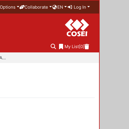
Options
Collaborate
EN
Log In
My List
[0]
Especialidad en Diseño Ambiental