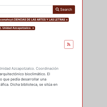
Search
s.conahcyt.CIENCIAS DE LAS ARTES Y LAS LETRAS
×
). Unidad Azcapotzalco.
×
Unidad Azcapotzalco. Coordinación
tro, Verónica
arquitectónico bioclimático. El
o que pedía desarrollar una
áfica. Dicha biblioteca, se sitúa en
s Estados Unidos Mexicanos. Las
tamiento a través de masa térmica y
ante Forma compacta del edificio
mayor captación de radiación. El