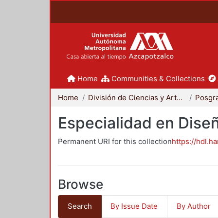
Home
Communities & Collections
Home
División de Ciencias y Artes para el Diseño
Posgr
Especialidad en Dise
Permanent URI for this collection
https://hdl.h
Browse
Search
By Issue Date
By Author