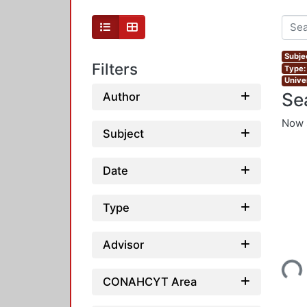
Subjec
Filters
Type:
Unive
Se
Author
Now 
Subject
Date
Type
Loading...
Advisor
CONAHCYT Area