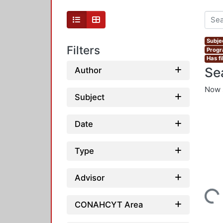
Subjec
Filters
Progr
Has fi
Se
Author
Now 
Subject
Date
Type
Advisor
Loading...
CONAHCYT Area