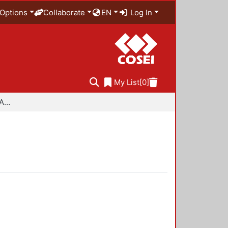
Options
Collaborate
EN
Log In
My List
[0]
Especialidad en Diseño Ambiental