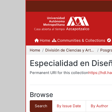
Home
Communities & Collections
Home
División de Ciencias y Artes para el Diseño
Posgr
Especialidad en Dise
Permanent URI for this collection
https://hdl.h
Browse
Search
By Issue Date
By Author