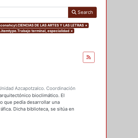
Search
s.conahcyt.CIENCIAS DE LAS ARTES Y LAS LETRAS
×
s.itemtype.Trabajo terminal, especialidad
×
Unidad Azcapotzalco. Coordinación
tro, Verónica
arquitectónico bioclimático. El
o que pedía desarrollar una
áfica. Dicha biblioteca, se sitúa en
s Estados Unidos Mexicanos. Las
tamiento a través de masa térmica y
ante Forma compacta del edificio
mayor captación de radiación. El