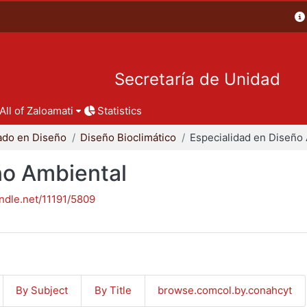
Secretaría de Unidad
All of Zaloamati
Statistics
ado en Diseño
Diseño Bioclimático
ño Ambiental
andle.net/11191/5809
By Subject
By Title
browse.comcol.by.conahcyt