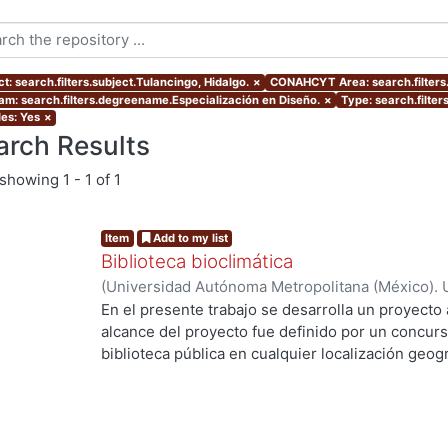
t: search.filters.subject.Tulancingo, Hidalgo.
×
CONAHCYT Area: search.filter
am: search.filters.degreename.Especialización en Diseño.
×
Type: search.filter
les: Yes
×
arch Results
showing
1 - 1 of 1
Item
Add to my list
Biblioteca bioclimática
(
Universidad Autónoma Metropolitana (México). 
de Servicios de Información.
,
2013-08
)
Pérez Cas
En el presente trabajo se desarrolla un proyecto 
alcance del proyecto fue definido por un concurs
biblioteca pública en cualquier localización geogr
la Ciudad de Tulancingo de Bravo, Hidalgo en lo
estrategias bioclimáticas principales son: Calen
efecto invernadero. Desviación del viento domin
(estratificación de aire) Tonalidad obscura para 