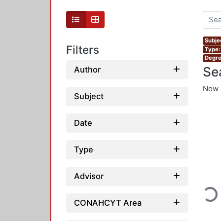
Subjec
Filters
Type:
Degre
Se
Author
Now 
Subject
Date
Type
Advisor
Loadi
CONAHCYT Area