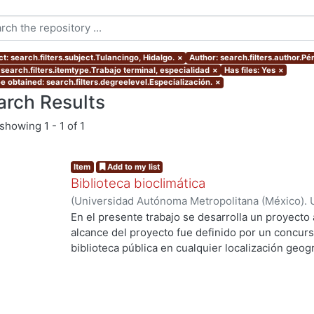
t: search.filters.subject.Tulancingo, Hidalgo.
×
Author: search.filters.author.Pé
 search.filters.itemtype.Trabajo terminal, especialidad
×
Has files: Yes
×
e obtained: search.filters.degreelevel.Especialización.
×
arch Results
showing
1 - 1 of 1
Item
Add to my list
Biblioteca bioclimática
(
Universidad Autónoma Metropolitana (México). 
de Servicios de Información.
,
2013-08
)
Pérez Cas
En el presente trabajo se desarrolla un proyecto 
alcance del proyecto fue definido por un concurs
biblioteca pública en cualquier localización geogr
ng...
la Ciudad de Tulancingo de Bravo, Hidalgo en lo
estrategias bioclimáticas principales son: Calen
efecto invernadero. Desviación del viento domin
(estratificación de aire) Tonalidad obscura para 