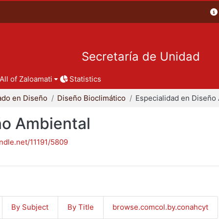
Secretaría de Unidad
All of Zaloamati
Statistics
ado en Diseño
Diseño Bioclimático
ño Ambiental
andle.net/11191/5809
By Subject
By Title
browse.comcol.by.conahcyt