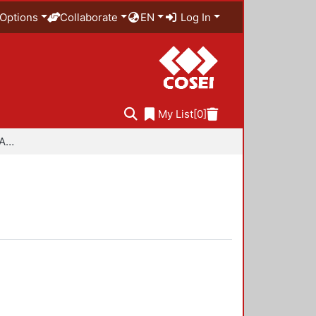
Options
Collaborate
EN
Log In
My List
[0]
Especialidad en Diseño Ambiental