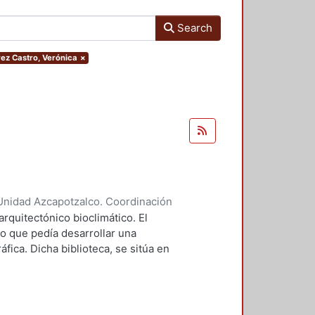
Search
rez Castro, Verónica
×
Unidad Azcapotzalco. Coordinación
tro, Verónica
arquitectónico bioclimático. El
o que pedía desarrollar una
áfica. Dicha biblioteca, se sitúa en
s Estados Unidos Mexicanos. Las
tamiento a través de masa térmica y
ante Forma compacta del edificio
mayor captación de radiación. El