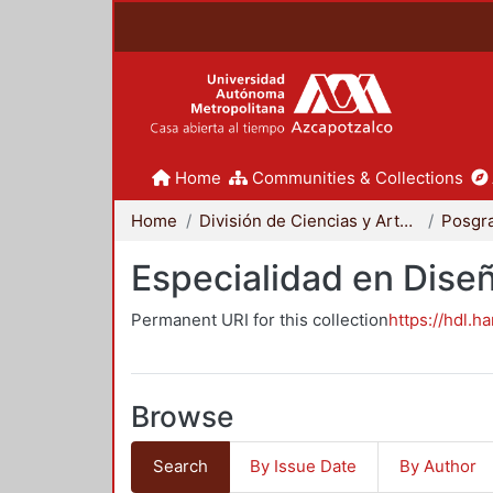
Home
Communities & Collections
Home
División de Ciencias y Artes para el Diseño
Posgr
Especialidad en Dise
Permanent URI for this collection
https://hdl.h
Browse
Search
By Issue Date
By Author