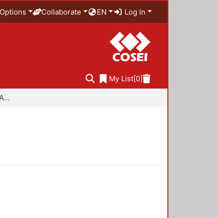
Options
Collaborate
EN
Log In
My List
[0]
Especialidad en Diseño Ambiental