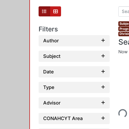
Subjec
Filters
Progr
Divis
Se
Author
Now 
Subject
Date
Type
Loading...
Advisor
CONAHCYT Area