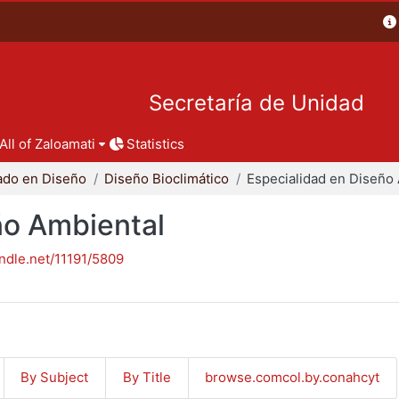
Secretaría de Unidad
All of Zaloamati
Statistics
ado en Diseño
Diseño Bioclimático
ño Ambiental
andle.net/11191/5809
By Subject
By Title
browse.comcol.by.conahcyt