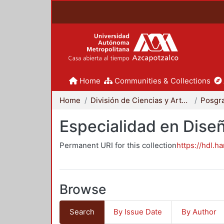
Home
Communities & Collections
Home
División de Ciencias y Artes para el Diseño
Posgr
Especialidad en Dise
Permanent URI for this collection
https://hdl.h
Browse
Search
By Issue Date
By Author