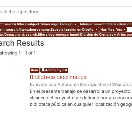
t: search.filters.subject.Tulancingo, Hidalgo.
×
Advisor: search.filters.advisor
am: search.filters.degreename.Especialización en Diseño.
×
Has files: Yes
×
ion/Department: search.filters.degreedepartment.División de Ciencias y Artes par
arch Results
showing
1 - 1 of 1
Item
Add to my list
Biblioteca bioclimática
(
Universidad Autónoma Metropolitana (México). 
de Servicios de Información.
,
2013-08
)
Pérez Cas
En el presente trabajo se desarrolla un proyecto 
alcance del proyecto fue definido por un concurs
biblioteca pública en cualquier localización geogr
la Ciudad de Tulancingo de Bravo, Hidalgo en lo
estrategias bioclimáticas principales son: Calen
efecto invernadero. Desviación del viento domin
(estratificación de aire) Tonalidad obscura para 