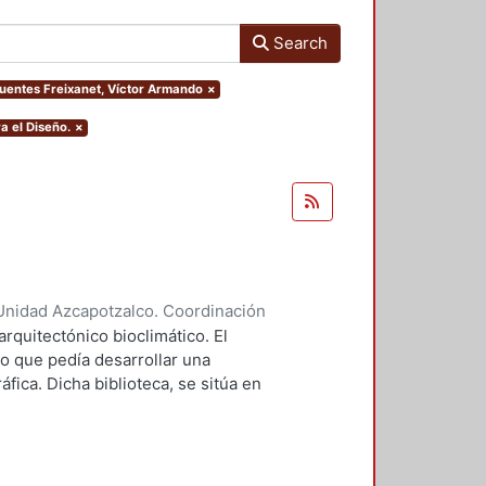
Search
.Fuentes Freixanet, Víctor Armando
×
a el Diseño.
×
Unidad Azcapotzalco. Coordinación
tro, Verónica
arquitectónico bioclimático. El
o que pedía desarrollar una
áfica. Dicha biblioteca, se sitúa en
s Estados Unidos Mexicanos. Las
tamiento a través de masa térmica y
ante Forma compacta del edificio
mayor captación de radiación. El