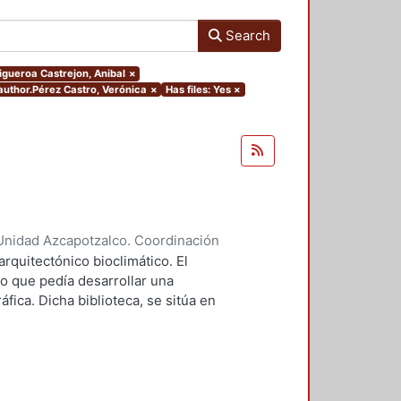
Search
Figueroa Castrejon, Anibal
×
.author.Pérez Castro, Verónica
×
Has files: Yes
×
Unidad Azcapotzalco. Coordinación
tro, Verónica
arquitectónico bioclimático. El
o que pedía desarrollar una
áfica. Dicha biblioteca, se sitúa en
s Estados Unidos Mexicanos. Las
tamiento a través de masa térmica y
ante Forma compacta del edificio
mayor captación de radiación. El
 permite desviar los vientos