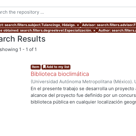
t: search.filters.subject.Tulancingo, Hidalgo.
×
Advisor: search.filters.advisor.
e obtained: search.filters.degreelevel.Especialización.
×
Author: search.filters
arch Results
showing
1 - 1 of 1
Item
Add to my list
Biblioteca bioclimática
(
Universidad Autónoma Metropolitana (México). 
de Servicios de Información.
,
2013-08
)
Pérez Cas
En el presente trabajo se desarrolla un proyecto 
alcance del proyecto fue definido por un concurs
biblioteca pública en cualquier localización geogr
ng...
la Ciudad de Tulancingo de Bravo, Hidalgo en lo
estrategias bioclimáticas principales son: Calen
efecto invernadero. Desviación del viento domin
(estratificación de aire) Tonalidad obscura para 
proyecto se desarrolla en un esquema de “U” que