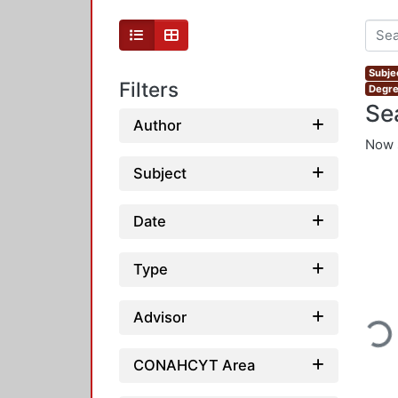
Subjec
Filters
Degre
Se
Author
Now 
Subject
Date
Type
Loadi
Advisor
CONAHCYT Area