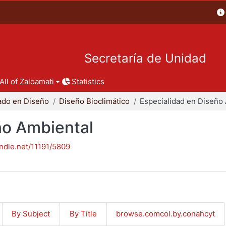
Secretaría de Unidad
All of Zaloamati
Statistics
ado en Diseño
Diseño Bioclimático
ño Ambiental
andle.net/11191/5809
By Subject
By Title
browse.comcol.by.conahcyt