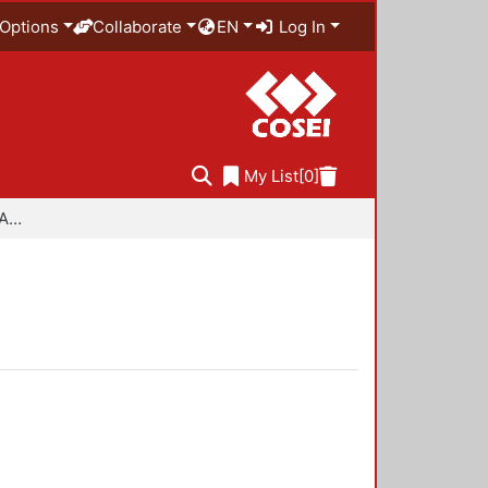
Options
Collaborate
EN
Log In
My List
[0]
Especialidad en Diseño Ambiental