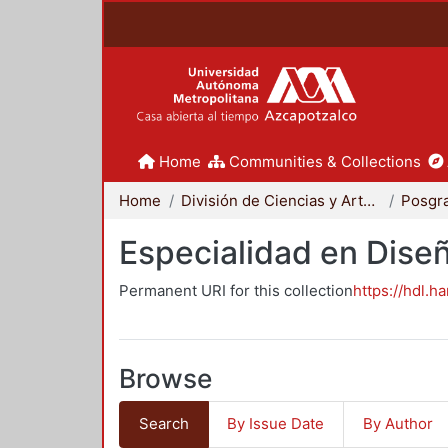
Home
Communities & Collections
Home
División de Ciencias y Artes para el Diseño
Posgr
Especialidad en Dise
Permanent URI for this collection
https://hdl.h
Browse
Search
By Issue Date
By Author