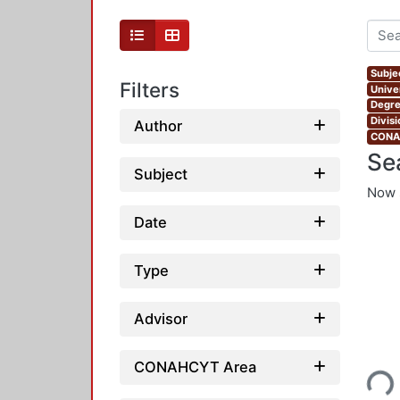
Subjec
Filters
Unive
Degre
Divis
Author
CONAH
Se
Subject
Now 
Date
Type
Advisor
Loading...
CONAHCYT Area