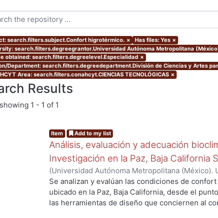
t: search.filters.subject.Confort higrotérmico.
×
Has files: Yes
×
rsity: search.filters.degreegrantor.Universidad Autónoma Metropolitana (Méxic
e obtained: search.filters.degreelevel.Especialidad
×
ion/Department: search.filters.degreedepartment.División de Ciencias y Artes par
CYT Area: search.filters.conahcyt.CIENCIAS TECNOLÓGICAS
×
arch Results
showing
1 - 1 of 1
Item
Add to my list
Análisis, evaluación y adecuación biocli
Investigación en la Paz, Baja California 
(
Universidad Autónoma Metropolitana (México). 
de Servicios de Información.
,
1999-12
)
García Ta
Se analizan y evalúan las condiciones de confort
ubicado en la Paz, Baja California, desde el punto
las herramientas de diseño que conciernen al con
De los resultados de esta evaluación se despre