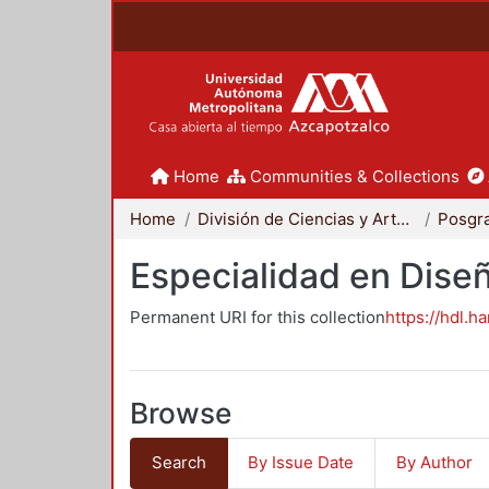
Home
Communities & Collections
Home
División de Ciencias y Artes para el Diseño
Posgr
Especialidad en Dise
Permanent URI for this collection
https://hdl.h
Browse
Search
By Issue Date
By Author