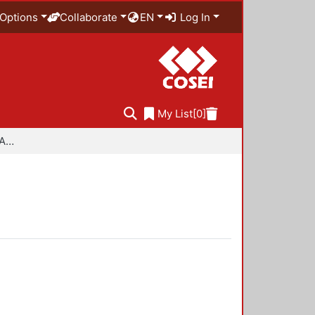
Options
Collaborate
EN
Log In
My List
[0]
Especialidad en Diseño Ambiental