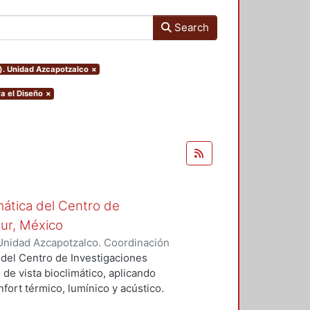
Search
o). Unidad Azcapotzalco
×
a el Diseño
×
mática del Centro de
Sur, México
Unidad Azcapotzalco. Coordinación
vera, José Luis
 del Centro de Investigaciones
 de vista bioclimático, aplicando
fort térmico, lumínico y acústico.
nderán propuestas de diseño