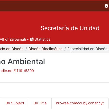
Secretaría de Unidad
All of Zaloamati
Statistics
ado en Diseño
Diseño Bioclimático
ño Ambiental
andle.net/11191/5809
By Subject
By Title
browse.comcol.by.conahcyt