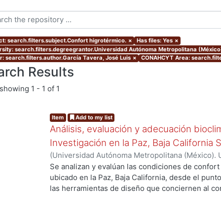
t: search.filters.subject.Confort higrotérmico.
×
Has files: Yes
×
rsity: search.filters.degreegrantor.Universidad Autónoma Metropolitana (Méxic
r: search.filters.author.García Tavera, José Luis
×
CONAHCYT Area: search.fil
arch Results
showing
1 - 1 of 1
Item
Add to my list
Análisis, evaluación y adecuación biocli
Investigación en la Paz, Baja California 
(
Universidad Autónoma Metropolitana (México). 
de Servicios de Información.
,
1999-12
)
García Ta
Se analizan y evalúan las condiciones de confort
ubicado en la Paz, Baja California, desde el punto
ng...
las herramientas de diseño que conciernen al con
De los resultados de esta evaluación se despre
bioclimático.