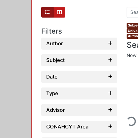
Subjec
Filters
Unive
Autho
Se
Author
Now 
Subject
Date
Type
Advisor
Loadi
CONAHCYT Area