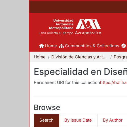
Home
Communities & Collections
Home
División de Ciencias y Artes para el Diseño
Posgr
Especialidad en Dise
Permanent URI for this collection
https://hdl.h
Browse
Search
By Issue Date
By Author