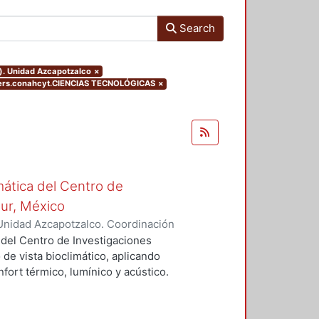
Search
o). Unidad Azcapotzalco
×
ters.conahcyt.CIENCIAS TECNOLÓGICAS
×
mática del Centro de
Sur, México
Unidad Azcapotzalco. Coordinación
vera, José Luis
 del Centro de Investigaciones
 de vista bioclimático, aplicando
fort térmico, lumínico y acústico.
nderán propuestas de diseño