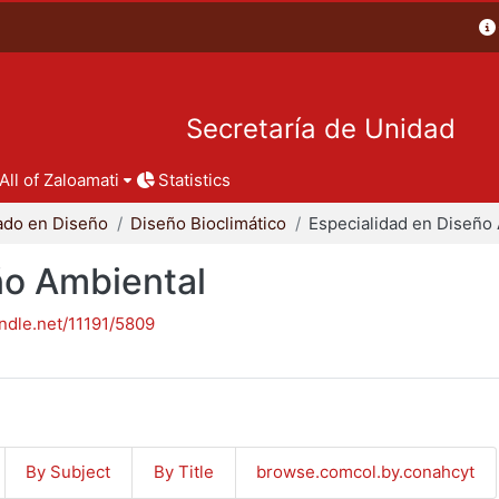
Secretaría de Unidad
All of Zaloamati
Statistics
ado en Diseño
Diseño Bioclimático
ño Ambiental
andle.net/11191/5809
By Subject
By Title
browse.comcol.by.conahcyt