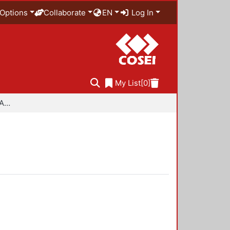
Options
Collaborate
EN
Log In
My List
[0]
Especialidad en Diseño Ambiental