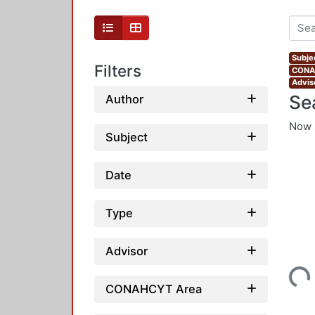
Subjec
Filters
CONAH
Advis
Se
Author
Now 
Subject
Date
Type
Advisor
Loading...
CONAHCYT Area