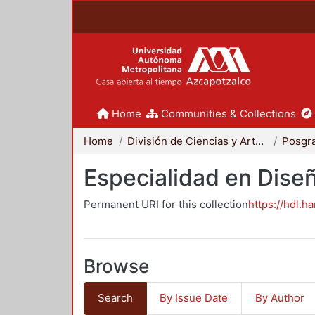
Home
Communities & Collections
Home
División de Ciencias y Artes para el Diseño
Posgr
Especialidad en Dise
Permanent URI for this collection
https://hdl.h
Browse
Search
By Issue Date
By Author