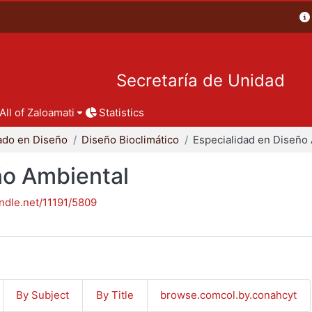
Secretaría de Unidad
All of Zaloamati
Statistics
ado en Diseño
Diseño Bioclimático
ño Ambiental
andle.net/11191/5809
By Subject
By Title
browse.comcol.by.conahcyt