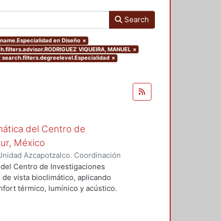
Search
ename.Especialidad en Diseño
×
ch.filters.advisor.RODRIGUEZ VIQUEIRA, MANUEL
×
 search.filters.degreelevel.Especialidad
×
mática del Centro de
Sur, México
Unidad Azcapotzalco. Coordinación
vera, José Luis
 del Centro de Investigaciones
 de vista bioclimático, aplicando
fort térmico, lumínico y acústico.
nderán propuestas de diseño