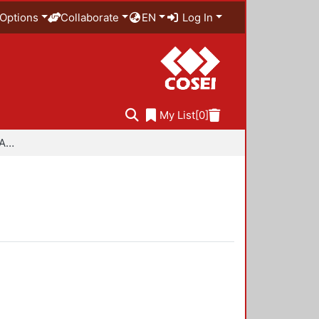
Options
Collaborate
EN
Log In
My List
[0]
Especialidad en Diseño Ambiental