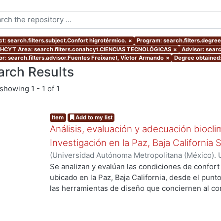
t: search.filters.subject.Confort higrotérmico.
×
Program: search.filters.degre
CYT Area: search.filters.conahcyt.CIENCIAS TECNOLÓGICAS
×
Advisor: sear
or: search.filters.advisor.Fuentes Freixanet, Víctor Armando
×
Degree obtained:
arch Results
showing
1 - 1 of 1
Item
Add to my list
Análisis, evaluación y adecuación biocli
Investigación en la Paz, Baja California 
(
Universidad Autónoma Metropolitana (México). 
de Servicios de Información.
,
1999-12
)
García Ta
Se analizan y evalúan las condiciones de confort
ubicado en la Paz, Baja California, desde el punto
las herramientas de diseño que conciernen al con
De los resultados de esta evaluación se despre
bioclimático.