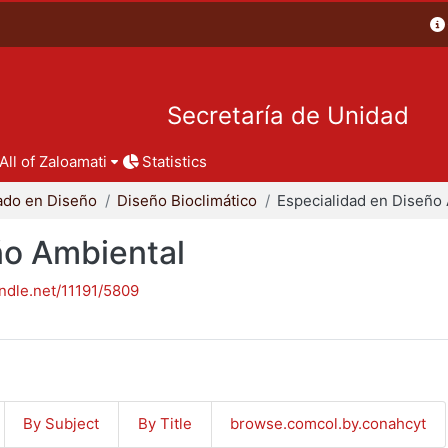
Secretaría de Unidad
All of Zaloamati
Statistics
ado en Diseño
Diseño Bioclimático
ño Ambiental
andle.net/11191/5809
By Subject
By Title
browse.comcol.by.conahcyt