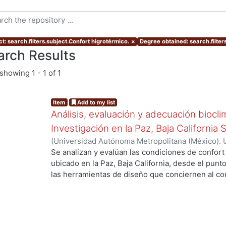
t: search.filters.subject.Confort higrotérmico.
×
Degree obtained: search.filter
arch Results
showing
1 - 1 of 1
Item
Add to my list
Análisis, evaluación y adecuación biocli
Investigación en la Paz, Baja California 
(
Universidad Autónoma Metropolitana (México). 
de Servicios de Información.
,
1999-12
)
García Ta
Se analizan y evalúan las condiciones de confort
ubicado en la Paz, Baja California, desde el punto
las herramientas de diseño que conciernen al con
De los resultados de esta evaluación se despre
bioclimático.