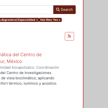
Search
s.degreelevel.Especialidad
×
Has files: Yes
×
mática del Centro de
Sur, México
Unidad Azcapotzalco. Coordinación
vera, José Luis
 del Centro de Investigaciones
 de vista bioclimático, aplicando
fort térmico, lumínico y acústico.
nderán propuestas de diseño