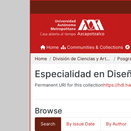
Home
Communities & Collections
Home
División de Ciencias y Artes para el Diseño
Posgr
Especialidad en Dise
Permanent URI for this collection
https://hdl.h
Browse
Search
By Issue Date
By Author