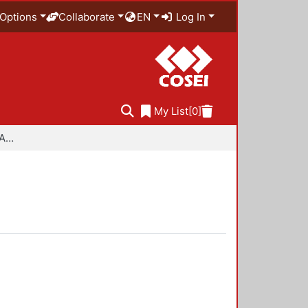
Options
Collaborate
EN
Log In
My List
[0]
Especialidad en Diseño Ambiental