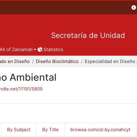
Secretaría de Unidad
All of Zaloamati
Statistics
ado en Diseño
Diseño Bioclimático
ño Ambiental
andle.net/11191/5809
By Subject
By Title
browse.comcol.by.conahcyt