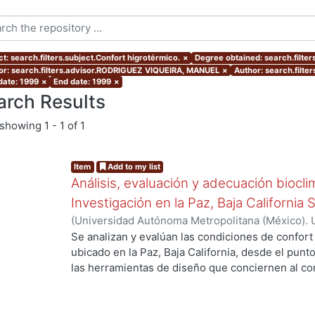
t: search.filters.subject.Confort higrotérmico.
×
Degree obtained: search.filter
or: search.filters.advisor.RODRIGUEZ VIQUEIRA, MANUEL
×
Author: search.filte
date: 1999
×
End date: 1999
×
arch Results
showing
1 - 1 of 1
Item
Add to my list
Análisis, evaluación y adecuación biocli
Investigación en la Paz, Baja California 
(
Universidad Autónoma Metropolitana (México). 
de Servicios de Información.
,
1999-12
)
García Ta
Se analizan y evalúan las condiciones de confort
ubicado en la Paz, Baja California, desde el punto
las herramientas de diseño que conciernen al con
g...
De los resultados de esta evaluación se despre
bioclimático.