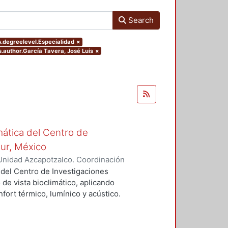
Search
s.degreelevel.Especialidad
×
rs.author.García Tavera, José Luis
×
mática del Centro de
Sur, México
Unidad Azcapotzalco. Coordinación
vera, José Luis
 del Centro de Investigaciones
 de vista bioclimático, aplicando
fort térmico, lumínico y acústico.
nderán propuestas de diseño