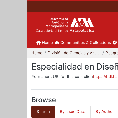
Home
Communities & Collections
Home
División de Ciencias y Artes para el Diseño
Posgr
Especialidad en Dise
Permanent URI for this collection
https://hdl.h
Browse
Search
By Issue Date
By Author