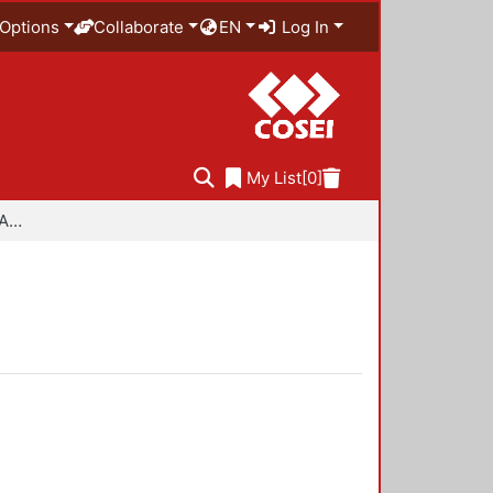
Options
Collaborate
EN
Log In
My List
[0]
Especialidad en Diseño Ambiental