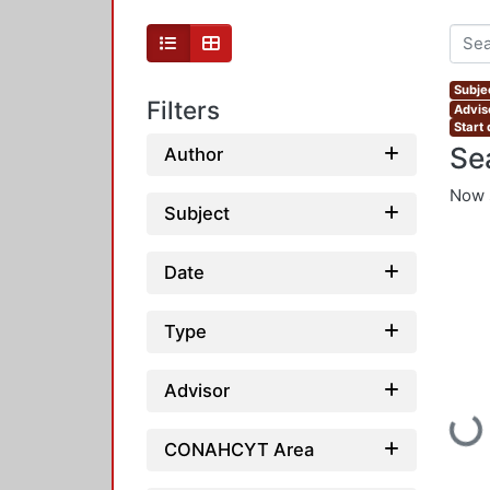
Subjec
Filters
Advis
Start 
Se
Author
Now 
Subject
Date
Type
Advisor
Loadin
CONAHCYT Area