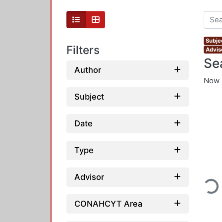
Subjec
Filters
Advis
Se
Author
Now 
Subject
Date
Type
Loadi
Advisor
CONAHCYT Area