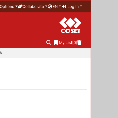
Options
Collaborate
EN
Log In
My List
[0]
Especialidad en Diseño Ambiental