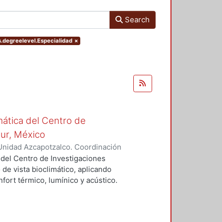
Search
s.degreelevel.Especialidad
×
mática del Centro de
Sur, México
Unidad Azcapotzalco. Coordinación
vera, José Luis
 del Centro de Investigaciones
 de vista bioclimático, aplicando
fort térmico, lumínico y acústico.
nderán propuestas de diseño