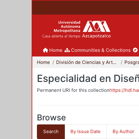
Home
Communities & Collections
Home
División de Ciencias y Artes para el Diseño
Posgr
Especialidad en Dise
Permanent URI for this collection
https://hdl.h
Browse
Search
By Issue Date
By Author