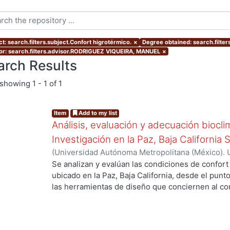
t: search.filters.subject.Confort higrotérmico.
×
Degree obtained: search.filter
or: search.filters.advisor.RODRIGUEZ VIQUEIRA, MANUEL
×
arch Results
showing
1 - 1 of 1
Item
Add to my list
Análisis, evaluación y adecuación biocli
Investigación en la Paz, Baja California 
(
Universidad Autónoma Metropolitana (México). 
de Servicios de Información.
,
1999-12
)
García Ta
Se analizan y evalúan las condiciones de confort
ubicado en la Paz, Baja California, desde el punto
ng...
las herramientas de diseño que conciernen al con
De los resultados de esta evaluación se despre
bioclimático.