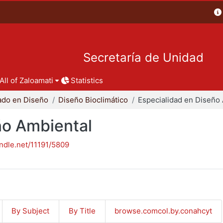
Secretaría de Unidad
All of Zaloamati
Statistics
ado en Diseño
Diseño Bioclimático
ño Ambiental
andle.net/11191/5809
By Subject
By Title
browse.comcol.by.conahcyt