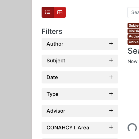
Subjec
Filters
Divis
Autho
Unive
Author
Se
Subject
Now 
Date
Type
Advisor
Loading...
CONAHCYT Area