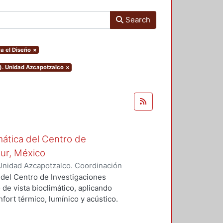
Search
a el Diseño
×
o). Unidad Azcapotzalco
×
mática del Centro de
Sur, México
Unidad Azcapotzalco. Coordinación
vera, José Luis
 del Centro de Investigaciones
 de vista bioclimático, aplicando
fort térmico, lumínico y acústico.
nderán propuestas de diseño