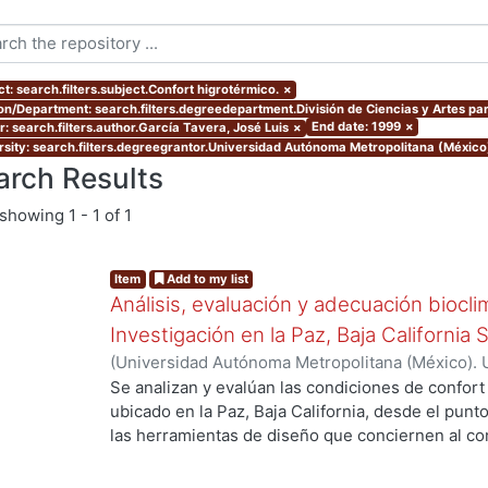
t: search.filters.subject.Confort higrotérmico.
×
ion/Department: search.filters.degreedepartment.División de Ciencias y Artes par
End date: 1999
×
r: search.filters.author.García Tavera, José Luis
×
rsity: search.filters.degreegrantor.Universidad Autónoma Metropolitana (Méxic
arch Results
showing
1 - 1 of 1
Item
Add to my list
Análisis, evaluación y adecuación biocli
Investigación en la Paz, Baja California 
(
Universidad Autónoma Metropolitana (México). 
de Servicios de Información.
,
1999-12
)
García Ta
Se analizan y evalúan las condiciones de confort
ubicado en la Paz, Baja California, desde el punto
las herramientas de diseño que conciernen al con
De los resultados de esta evaluación se despre
bioclimático.