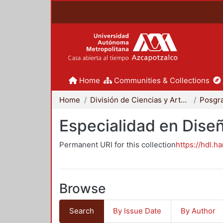
Home
Communities & Collections
Home
División de Ciencias y Artes para el Diseño
Posgr
Especialidad en Dise
Permanent URI for this collection
https://hdl.h
Browse
Search
By Issue Date
By Author