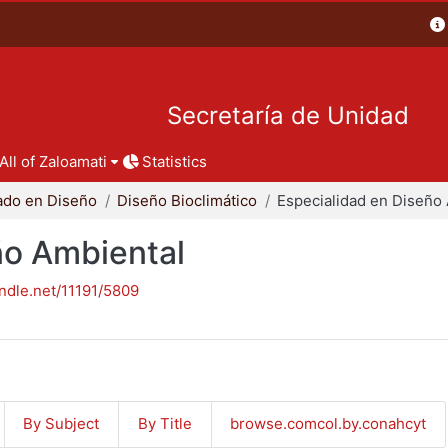
Secretaría de Unidad
All of Zaloamati
Statistics
ado en Diseño
Diseño Bioclimático
ño Ambiental
andle.net/11191/5809
By Subject
By Title
browse.comcol.by.conahcyt