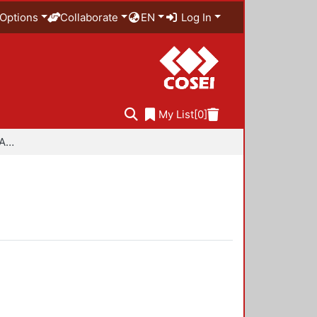
Options
Collaborate
EN
Log In
My List
[0]
Especialidad en Diseño Ambiental