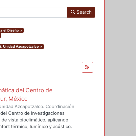
Search
a el Diseño
×
o). Unidad Azcapotzalco
×
mática del Centro de
Sur, México
Unidad Azcapotzalco. Coordinación
vera, José Luis
 del Centro de Investigaciones
 de vista bioclimático, aplicando
fort térmico, lumínico y acústico.
nderán propuestas de diseño