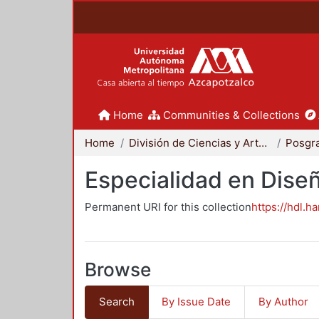
Home
Communities & Collections
Home
División de Ciencias y Artes para el Diseño
Posgr
Especialidad en Dise
Permanent URI for this collection
https://hdl.h
Browse
Search
By Issue Date
By Author