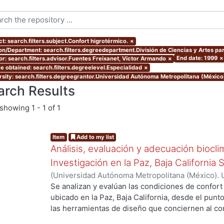
t: search.filters.subject.Confort higrotérmico.
×
ion/Department: search.filters.degreedepartment.División de Ciencias y Artes par
End date: 1999
×
or: search.filters.advisor.Fuentes Freixanet, Víctor Armando
×
e obtained: search.filters.degreelevel.Especialidad
×
rsity: search.filters.degreegrantor.Universidad Autónoma Metropolitana (Méxic
arch Results
showing
1 - 1 of 1
Item
Add to my list
Análisis, evaluación y adecuación biocli
Investigación en la Paz, Baja California 
(
Universidad Autónoma Metropolitana (México). 
de Servicios de Información.
,
1999-12
)
García Ta
Se analizan y evalúan las condiciones de confort
ubicado en la Paz, Baja California, desde el punto
las herramientas de diseño que conciernen al con
De los resultados de esta evaluación se despre