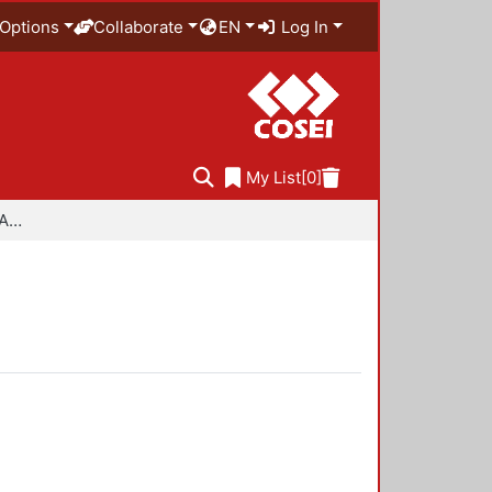
Options
Collaborate
EN
Log In
My List
[0]
Especialidad en Diseño Ambiental