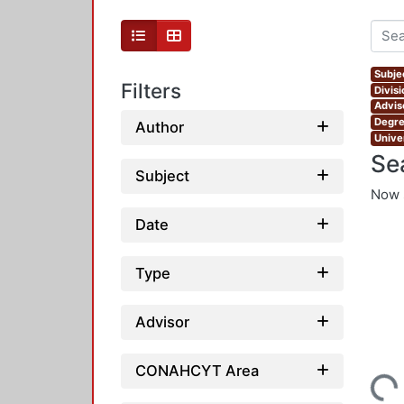
Subjec
Filters
Divis
Advis
Degre
Author
Unive
Se
Subject
Now 
Date
Type
Advisor
CONAHCYT Area
Loading...