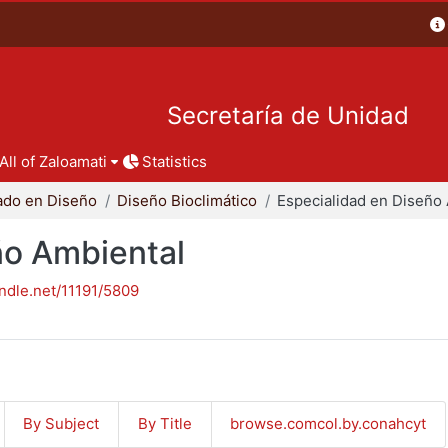
Secretaría de Unidad
All of Zaloamati
Statistics
ado en Diseño
Diseño Bioclimático
ño Ambiental
andle.net/11191/5809
By Subject
By Title
browse.comcol.by.conahcyt