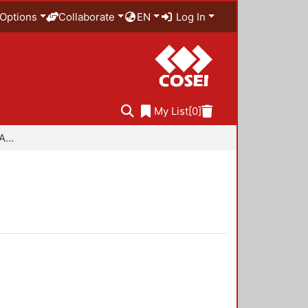
Options
Collaborate
EN
Log In
My List
[0]
Especialidad en Diseño Ambiental