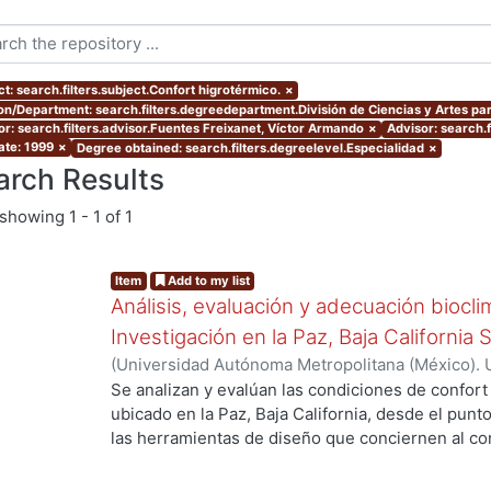
t: search.filters.subject.Confort higrotérmico.
×
ion/Department: search.filters.degreedepartment.División de Ciencias y Artes par
or: search.filters.advisor.Fuentes Freixanet, Víctor Armando
×
Advisor: search.
ate: 1999
×
Degree obtained: search.filters.degreelevel.Especialidad
×
arch Results
showing
1 - 1 of 1
Item
Add to my list
Análisis, evaluación y adecuación biocli
Investigación en la Paz, Baja California 
(
Universidad Autónoma Metropolitana (México). 
de Servicios de Información.
,
1999-12
)
García Ta
Se analizan y evalúan las condiciones de confort
ubicado en la Paz, Baja California, desde el punto
las herramientas de diseño que conciernen al con
De los resultados de esta evaluación se despre
bioclimático.