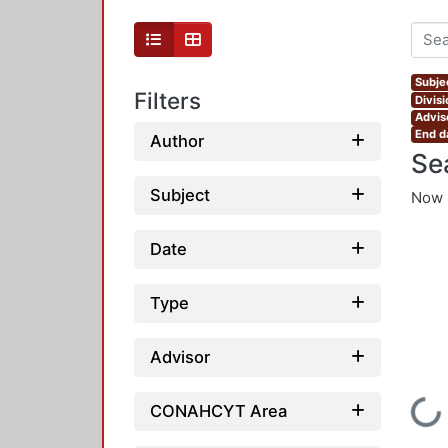
Subjec
Filters
Divis
Advis
End d
Author
Se
Subject
Now 
Date
Type
Advisor
Loading...
CONAHCYT Area