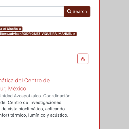
Search
a el Diseño
×
filters.advisor.RODRIGUEZ VIQUEIRA, MANUEL
×
mática del Centro de
Sur, México
Unidad Azcapotzalco. Coordinación
vera, José Luis
 del Centro de Investigaciones
 de vista bioclimático, aplicando
fort térmico, lumínico y acústico.
nderán propuestas de diseño