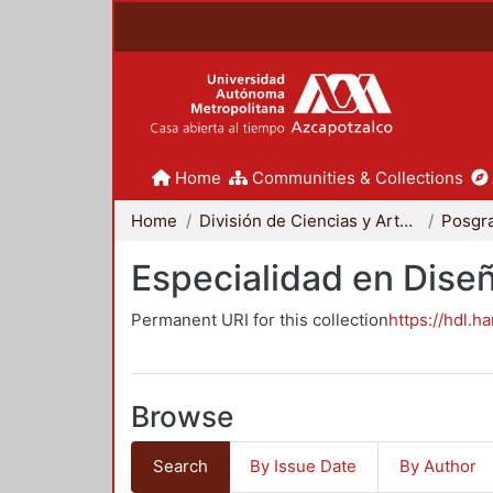
Home
Communities & Collections
Home
División de Ciencias y Artes para el Diseño
Posgr
Especialidad en Dise
Permanent URI for this collection
https://hdl.h
Browse
Search
By Issue Date
By Author