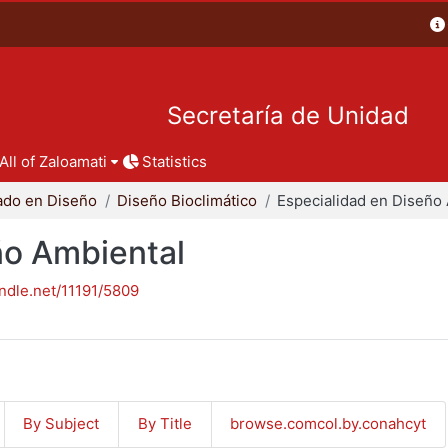
Secretaría de Unidad
All of Zaloamati
Statistics
ado en Diseño
Diseño Bioclimático
ño Ambiental
andle.net/11191/5809
By Subject
By Title
browse.comcol.by.conahcyt