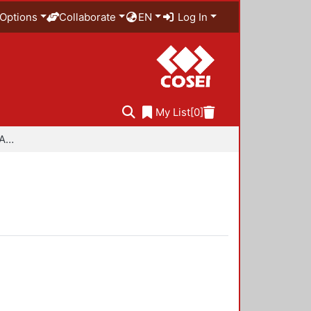
Options
Collaborate
EN
Log In
My List
[0]
Especialidad en Diseño Ambiental