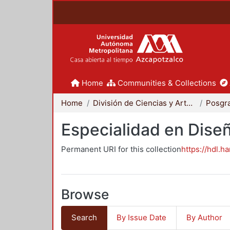
Home
Communities & Collections
Home
División de Ciencias y Artes para el Diseño
Posgr
Especialidad en Dise
Permanent URI for this collection
https://hdl.h
Browse
Search
By Issue Date
By Author