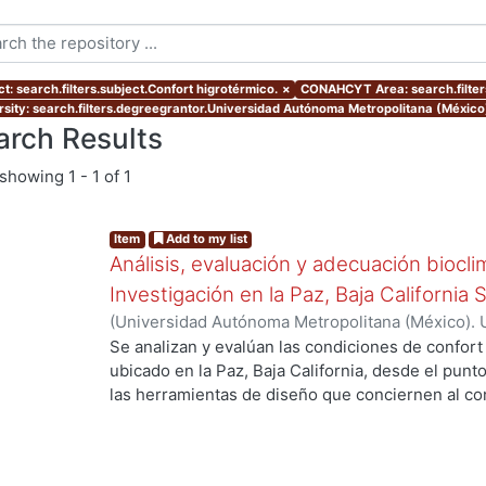
t: search.filters.subject.Confort higrotérmico.
×
CONAHCYT Area: search.filte
rsity: search.filters.degreegrantor.Universidad Autónoma Metropolitana (Méxic
arch Results
showing
1 - 1 of 1
Item
Add to my list
Análisis, evaluación y adecuación biocli
Investigación en la Paz, Baja California 
(
Universidad Autónoma Metropolitana (México). 
de Servicios de Información.
,
1999-12
)
García Ta
Se analizan y evalúan las condiciones de confort
ubicado en la Paz, Baja California, desde el punto
las herramientas de diseño que conciernen al con
ing...
De los resultados de esta evaluación se despre
bioclimático.