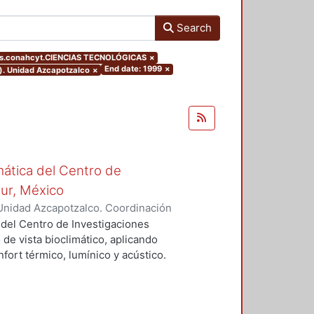
Search
rs.conahcyt.CIENCIAS TECNOLÓGICAS
×
End date: 1999
×
o). Unidad Azcapotzalco
×
mática del Centro de
Sur, México
Unidad Azcapotzalco. Coordinación
vera, José Luis
 del Centro de Investigaciones
 de vista bioclimático, aplicando
fort térmico, lumínico y acústico.
nderán propuestas de diseño