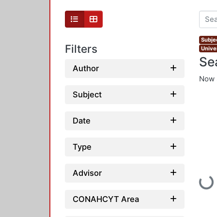
Subjec
Filters
Unive
Se
Author
Now 
Subject
Date
Type
Advisor
Load
CONAHCYT Area