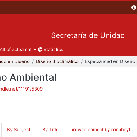
Secretaría de Unidad
All of Zaloamati
Statistics
ado en Diseño
Diseño Bioclimático
ño Ambiental
andle.net/11191/5809
By Subject
By Title
browse.comcol.by.conahcyt