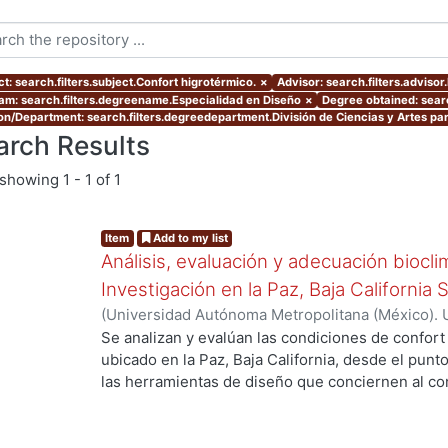
t: search.filters.subject.Confort higrotérmico.
×
Advisor: search.filters.advi
am: search.filters.degreename.Especialidad en Diseño
×
Degree obtained: searc
ion/Department: search.filters.degreedepartment.División de Ciencias y Artes par
arch Results
showing
1 - 1 of 1
Item
Add to my list
Análisis, evaluación y adecuación biocli
Investigación en la Paz, Baja California 
(
Universidad Autónoma Metropolitana (México). 
de Servicios de Información.
,
1999-12
)
García Ta
Se analizan y evalúan las condiciones de confort
ubicado en la Paz, Baja California, desde el punto
las herramientas de diseño que conciernen al con
De los resultados de esta evaluación se despre
bioclimático.