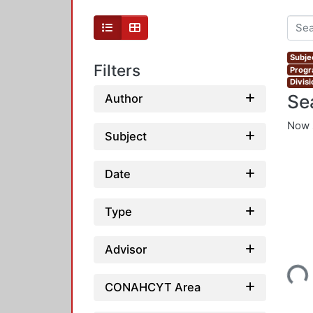
Subjec
Filters
Progr
Divis
Se
Author
Now 
Subject
Date
Type
Loading...
Advisor
CONAHCYT Area