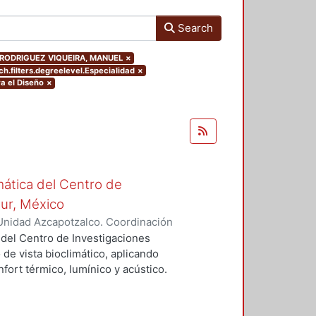
Search
sor.RODRIGUEZ VIQUEIRA, MANUEL
×
h.filters.degreelevel.Especialidad
×
a el Diseño
×
mática del Centro de
Sur, México
Unidad Azcapotzalco. Coordinación
vera, José Luis
 del Centro de Investigaciones
 de vista bioclimático, aplicando
fort térmico, lumínico y acústico.
nderán propuestas de diseño