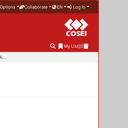
Options
Collaborate
EN
Log In
My List
[0]
Especialidad en Diseño Ambiental