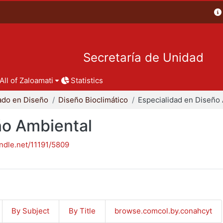
Secretaría de Unidad
All of Zaloamati
Statistics
ado en Diseño
Diseño Bioclimático
ño Ambiental
andle.net/11191/5809
By Subject
By Title
browse.comcol.by.conahcyt