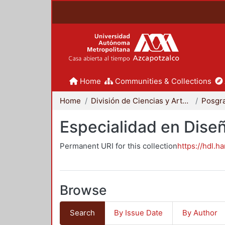
Home
Communities & Collections
Home
División de Ciencias y Artes para el Diseño
Posgr
Especialidad en Dise
Permanent URI for this collection
https://hdl.h
Browse
Search
By Issue Date
By Author