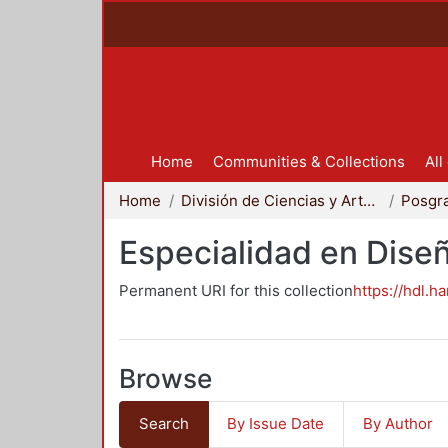
Home
Communities & Collections
All
Home
División de Ciencias y Artes para el Diseño
Posgr
Especialidad en Dise
Permanent URI for this collection
https://hdl.h
Browse
Search
By Issue Date
By Author