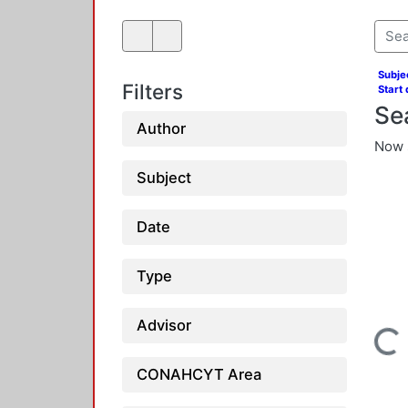
Subjec
Filters
Start 
Se
Author
Now 
Subject
Date
Type
Loading...
Advisor
CONAHCYT Area