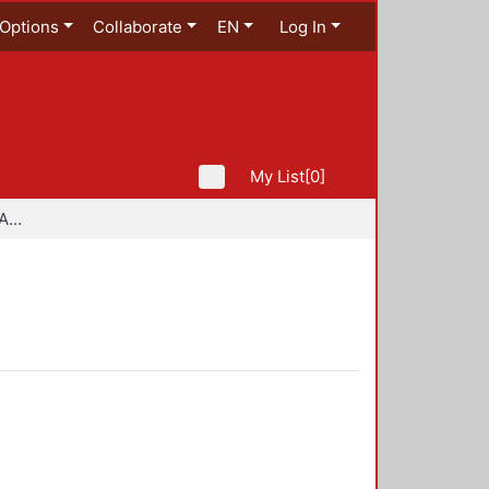
Options
Collaborate
EN
Log In
My List
[0]
Especialidad en Diseño Ambiental