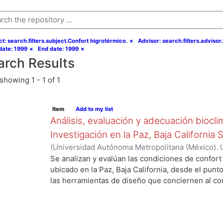
t: search.filters.subject.Confort higrotérmico.
×
Advisor: search.filters.adviso
date: 1999
×
End date: 1999
×
arch Results
showing
1 - 1 of 1
Item
Add to my list
Análisis, evaluación y adecuación biocli
Investigación en la Paz, Baja California 
(
Universidad Autónoma Metropolitana (México). 
de Servicios de Información.
,
1999-12
)
García Ta
Se analizan y evalúan las condiciones de confort
ubicado en la Paz, Baja California, desde el punto
las herramientas de diseño que conciernen al con
De los resultados de esta evaluación se despre
bioclimático.