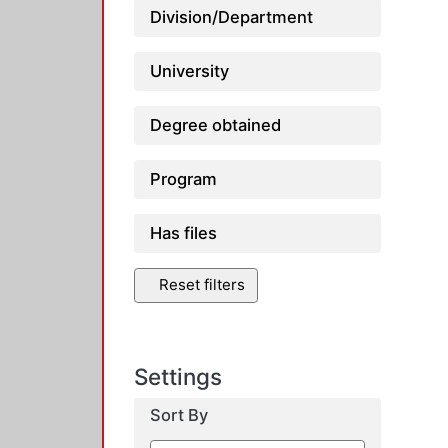
Division/Department
University
Degree obtained
Program
Has files
Reset filters
Settings
Sort By