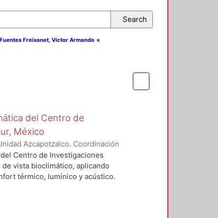
Search
r.Fuentes Freixanet, Víctor Armando
×
mática del Centro de
Sur, México
Unidad Azcapotzalco. Coordinación
vera, José Luis
 del Centro de Investigaciones
 de vista bioclimático, aplicando
fort térmico, lumínico y acústico.
nderán propuestas de diseño