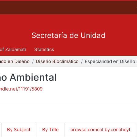
Secretaría de Unidad
 of Zaloamati
Statistics
ado en Diseño
Diseño Bioclimático
ño Ambiental
andle.net/11191/5809
By Subject
By Title
browse.comcol.by.conahcyt