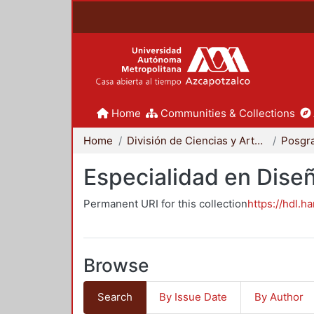
Home
Communities & Collections
Home
División de Ciencias y Artes para el Diseño
Posgr
Especialidad en Dise
Permanent URI for this collection
https://hdl.h
Browse
Search
By Issue Date
By Author