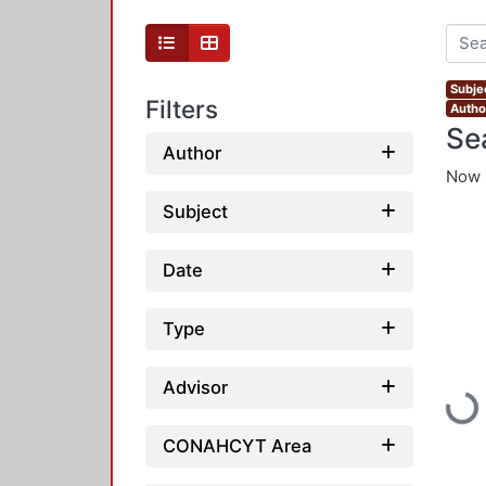
Subjec
Filters
Autho
Se
Author
Now 
Subject
Date
Type
Advisor
Loadi
CONAHCYT Area