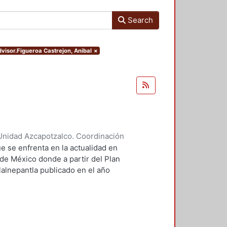
Search
dvisor.Figueroa Castrejon, Anibal
×
Unidad Azcapotzalco. Coordinación
ores, Enya Kassandra
;
Díaz
e se enfrenta en la actualidad en
 de México donde a partir del Plan
lalnepantla publicado en el año
mentará la nueva zona de
.
 PPDU es la movilidad dentro de
r este motivo se plantean seis
 los cuales contará dentro de su