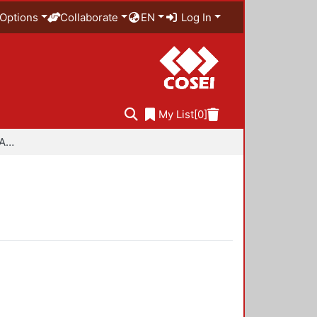
Options
Collaborate
EN
Log In
My List
[0]
Especialidad en Diseño Ambiental