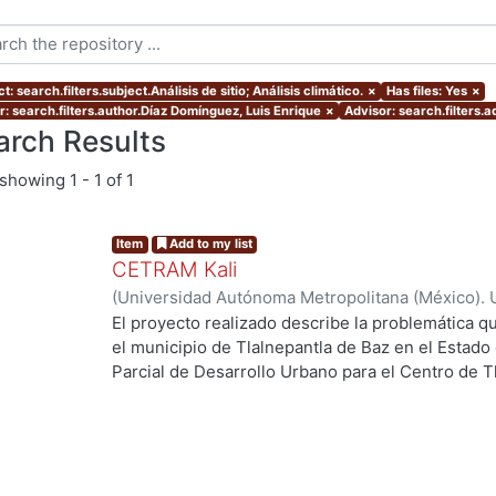
t: search.filters.subject.Análisis de sitio; Análisis climático.
×
Has files: Yes
×
r: search.filters.author.Díaz Domínguez, Luis Enrique
×
Advisor: search.filters.a
arch Results
showing
1 - 1 of 1
Item
Add to my list
CETRAM Kali
(
Universidad Autónoma Metropolitana (México). 
de Servicios de Información.
,
2018-09
)
Borjes Fl
El proyecto realizado describe la problemática qu
Domínguez, Luis Enrique
el municipio de Tlalnepantla de Baz en el Estado
Parcial de Desarrollo Urbano para el Centro de T
2013 se están tomando acciones donde se imple
ng...
negocios y vivienda la de zona norte de la CDMX
Unos de los puntos estratégicos de acción en el
este polígono y la comunicación con la CDMX, po
polos de desarrollo en el municipio, cada uno de