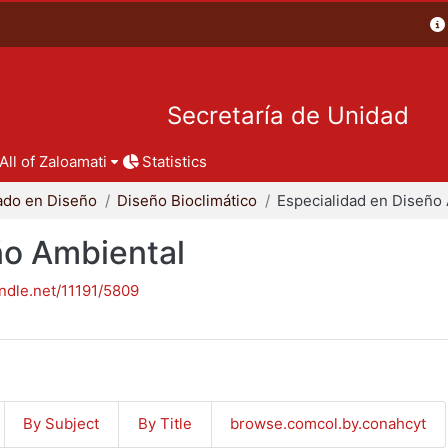
Secretaría de Unidad
All of Zaloamati
Statistics
ado en Diseño
Diseño Bioclimático
ño Ambiental
andle.net/11191/5809
By Subject
By Title
browse.comcol.by.conahcyt