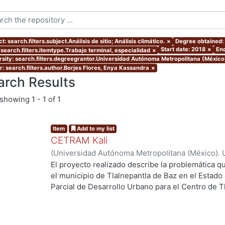
t: search.filters.subject.Análisis de sitio; Análisis climático.
×
Degree obtained: 
Start date: 2018
×
End
 search.filters.itemtype.Trabajo terminal, especialidad
×
rsity: search.filters.degreegrantor.Universidad Autónoma Metropolitana (México
r: search.filters.author.Borjes Flores, Enya Kassandra
×
arch Results
showing
1 - 1 of 1
Item
Add to my list
CETRAM Kali
(
Universidad Autónoma Metropolitana (México). 
de Servicios de Información.
,
2018-09
)
Borjes Fl
El proyecto realizado describe la problemática qu
Domínguez, Luis Enrique
el municipio de Tlalnepantla de Baz en el Estado
Parcial de Desarrollo Urbano para el Centro de T
2013 se están tomando acciones donde se imple
ng...
negocios y vivienda la de zona norte de la CDMX
Unos de los puntos estratégicos de acción en el