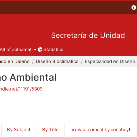
Secretaría de Unidad
All of Zaloamati
Statistics
ado en Diseño
Diseño Bioclimático
ño Ambiental
andle.net/11191/5809
By Subject
By Title
browse.comcol.by.conahcyt