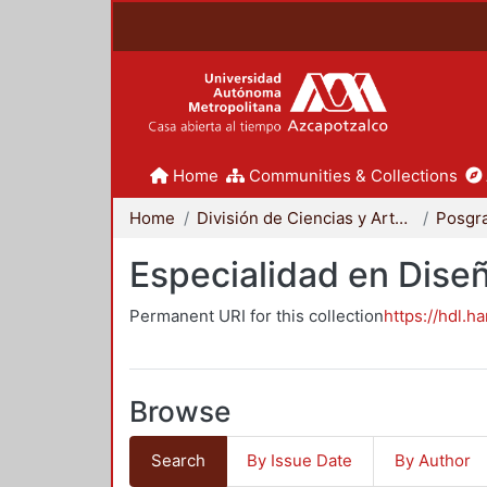
Home
Communities & Collections
Home
División de Ciencias y Artes para el Diseño
Posgr
Especialidad en Dise
Permanent URI for this collection
https://hdl.h
Browse
Search
By Issue Date
By Author