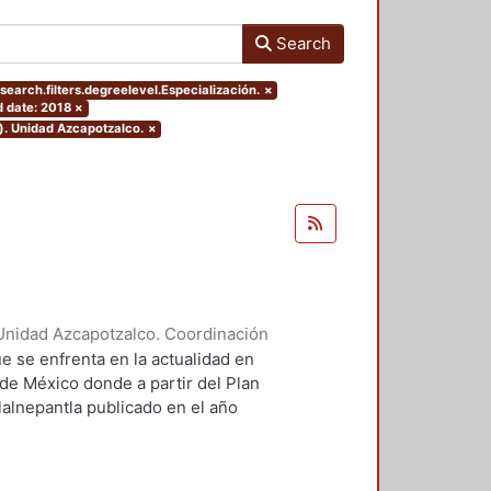
Search
search.filters.degreelevel.Especialización.
×
 date: 2018
×
). Unidad Azcapotzalco.
×
Unidad Azcapotzalco. Coordinación
ores, Enya Kassandra
;
Díaz
e se enfrenta en la actualidad en
 de México donde a partir del Plan
lalnepantla publicado en el año
mentará la nueva zona de
.
 PPDU es la movilidad dentro de