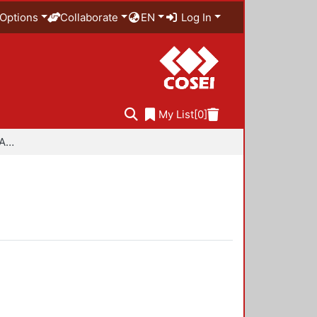
Options
Collaborate
EN
Log In
My List
[0]
Especialidad en Diseño Ambiental