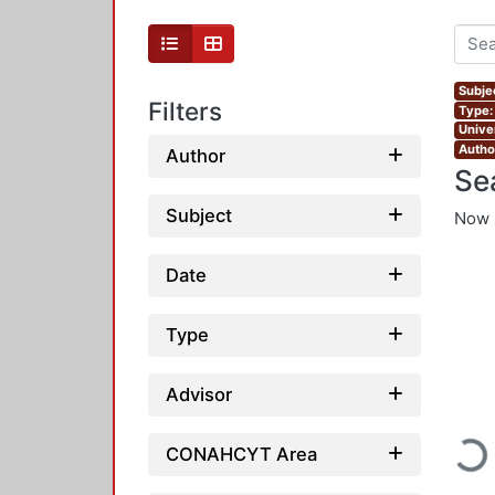
Subjec
Filters
Type:
Unive
Autho
Author
Se
Subject
Now 
Date
Type
Advisor
Loadi
CONAHCYT Area