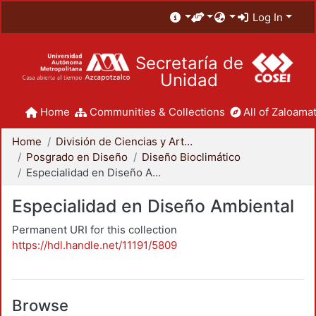
Log In
Secretaría de
Unidad
Home
Communities & Collections
All of Zaloamat
Home
División de Ciencias y Artes para el Diseño
Posgrado en Diseño
Diseño Bioclimático
Especialidad en Diseño Ambiental
Especialidad en Diseño Ambiental
Permanent URI for this collection
https://hdl.handle.net/11191/5809
Browse