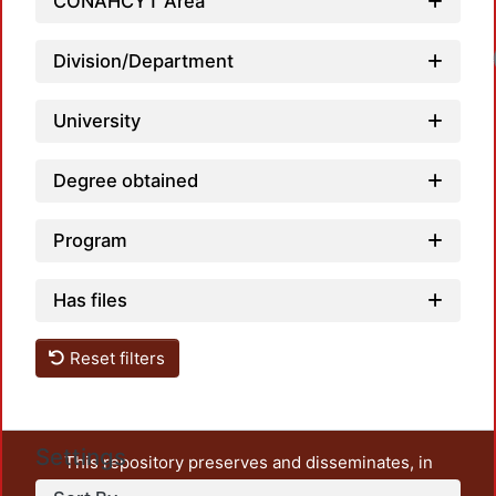
CONAHCYT Area
Lo
Division/Department
University
Degree obtained
Program
Has files
Reset filters
Settings
This repository preserves and disseminates, in
unrestricted open access, the teaching and research