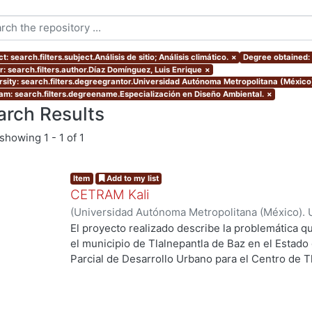
t: search.filters.subject.Análisis de sitio; Análisis climático.
×
Degree obtained: 
r: search.filters.author.Díaz Domínguez, Luis Enrique
×
rsity: search.filters.degreegrantor.Universidad Autónoma Metropolitana (México
am: search.filters.degreename.Especialización en Diseño Ambiental.
×
arch Results
showing
1 - 1 of 1
Item
Add to my list
CETRAM Kali
(
Universidad Autónoma Metropolitana (México). 
de Servicios de Información.
,
2018-09
)
Borjes Fl
El proyecto realizado describe la problemática qu
Domínguez, Luis Enrique
el municipio de Tlalnepantla de Baz en el Estado
Parcial de Desarrollo Urbano para el Centro de T
2013 se están tomando acciones donde se imple
g...
negocios y vivienda la de zona norte de la CDMX
Unos de los puntos estratégicos de acción en el