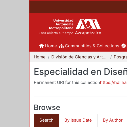
Home
Communities & Collections
Home
División de Ciencias y Artes para el Diseño
Posgr
Especialidad en Dise
Permanent URI for this collection
https://hdl.h
Browse
Search
By Issue Date
By Author