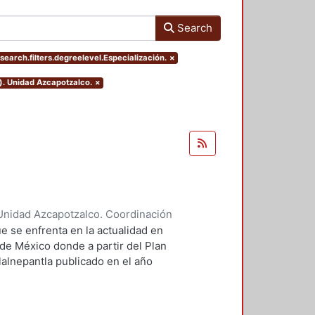
Search
search.filters.degreelevel.Especialización.
×
). Unidad Azcapotzalco.
×
Unidad Azcapotzalco. Coordinación
ores, Enya Kassandra
;
Díaz
e se enfrenta en la actualidad en
 de México donde a partir del Plan
lalnepantla publicado en el año
mentará la nueva zona de
.
 PPDU es la movilidad dentro de