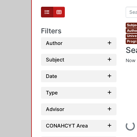
Subjec
Filters
Autho
Unive
Progr
Author
Se
Subject
Now 
Date
Type
Advisor
Loadin
CONAHCYT Area