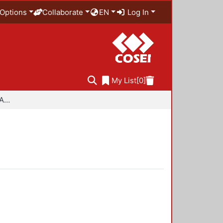
Options
Collaborate
EN
Log In
My List
[0]
Especialidad en Diseño Ambiental