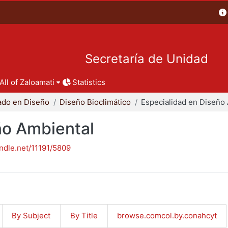
Secretaría de Unidad
All of Zaloamati
Statistics
ado en Diseño
Diseño Bioclimático
ño Ambiental
andle.net/11191/5809
By Subject
By Title
browse.comcol.by.conahcyt