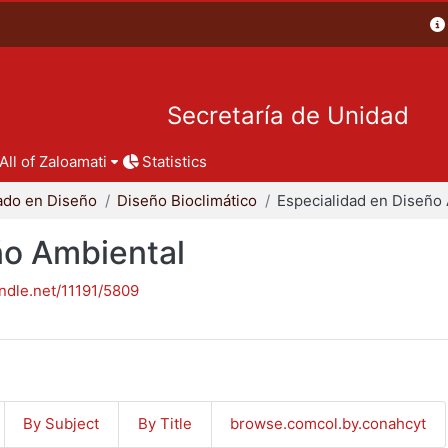
Secretaría de Unidad
All of Zaloamati
Statistics
ado en Diseño
Diseño Bioclimático
ño Ambiental
andle.net/11191/5809
By Subject
By Title
browse.comcol.by.conahcyt