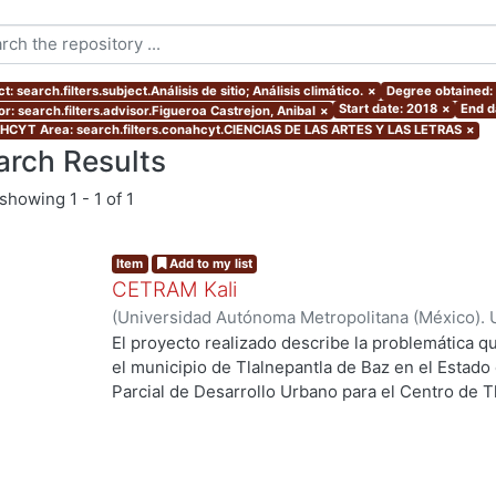
t: search.filters.subject.Análisis de sitio; Análisis climático.
×
Degree obtained: 
Start date: 2018
×
End d
r: search.filters.advisor.Figueroa Castrejon, Anibal
×
CYT Area: search.filters.conahcyt.CIENCIAS DE LAS ARTES Y LAS LETRAS
×
arch Results
showing
1 - 1 of 1
Item
Add to my list
CETRAM Kali
(
Universidad Autónoma Metropolitana (México). 
de Servicios de Información.
,
2018-09
)
Borjes Fl
El proyecto realizado describe la problemática qu
Domínguez, Luis Enrique
el municipio de Tlalnepantla de Baz en el Estado
Parcial de Desarrollo Urbano para el Centro de T
g...
2013 se están tomando acciones donde se imple
negocios y vivienda la de zona norte de la CDMX
Unos de los puntos estratégicos de acción en el
este polígono y la comunicación con la CDMX, po