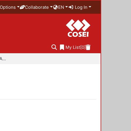
Options
Collaborate
EN
Log In
My List
[0]
Especialidad en Diseño Ambiental