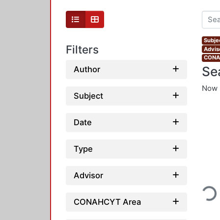
Subjec
Filters
Adviso
CONAH
Se
Author
Now 
Subject
Date
Type
Loadin
Advisor
CONAHCYT Area