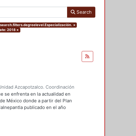
Search
search.filters.degreelevel.Especialización.
×
ate: 2018
×
Unidad Azcapotzalco. Coordinación
ores, Enya Kassandra
;
Díaz
e se enfrenta en la actualidad en
 de México donde a partir del Plan
lalnepantla publicado en el año
mentará la nueva zona de
.
 PPDU es la movilidad dentro de
r este motivo se plantean seis