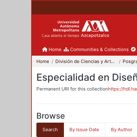
Home
Communities & Collections
Home
División de Ciencias y Artes para el Diseño
Posgr
Especialidad en Dise
Permanent URI for this collection
https://hdl.h
Browse
Search
By Issue Date
By Author