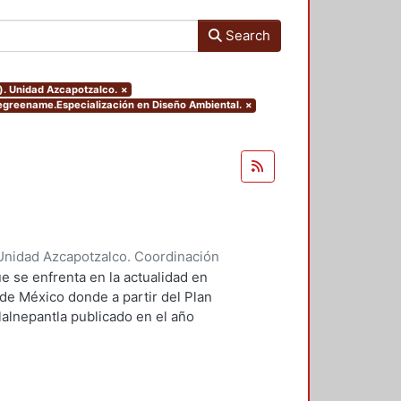
Search
). Unidad Azcapotzalco.
×
degreename.Especialización en Diseño Ambiental.
×
Unidad Azcapotzalco. Coordinación
ores, Enya Kassandra
;
Díaz
e se enfrenta en la actualidad en
 de México donde a partir del Plan
lalnepantla publicado en el año
mentará la nueva zona de
.
 PPDU es la movilidad dentro de
r este motivo se plantean seis