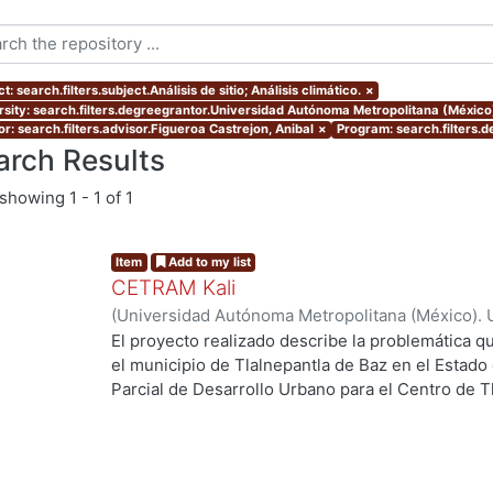
t: search.filters.subject.Análisis de sitio; Análisis climático.
×
rsity: search.filters.degreegrantor.Universidad Autónoma Metropolitana (México
r: search.filters.advisor.Figueroa Castrejon, Anibal
×
Program: search.filters.
arch Results
showing
1 - 1 of 1
Item
Add to my list
CETRAM Kali
(
Universidad Autónoma Metropolitana (México). 
de Servicios de Información.
,
2018-09
)
Borjes Fl
El proyecto realizado describe la problemática qu
Domínguez, Luis Enrique
el municipio de Tlalnepantla de Baz en el Estado
Parcial de Desarrollo Urbano para el Centro de T
2013 se están tomando acciones donde se imple
negocios y vivienda la de zona norte de la CDMX
Unos de los puntos estratégicos de acción en el
este polígono y la comunicación con la CDMX, po