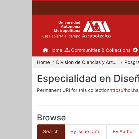
Home
Communities & Collections
Home
División de Ciencias y Artes para el Diseño
Posgr
Especialidad en Dise
Permanent URI for this collection
https://hdl.h
Browse
Search
By Issue Date
By Author