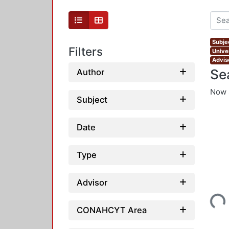
Subjec
Filters
Unive
Adviso
Se
Author
Now 
Subject
Date
Type
Advisor
Loading...
CONAHCYT Area