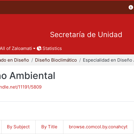
Secretaría de Unidad
All of Zaloamati
Statistics
ado en Diseño
Diseño Bioclimático
ño Ambiental
andle.net/11191/5809
By Subject
By Title
browse.comcol.by.conahcyt