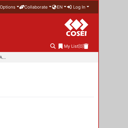
Options
Collaborate
EN
Log In
My List
[0]
Especialidad en Diseño Ambiental