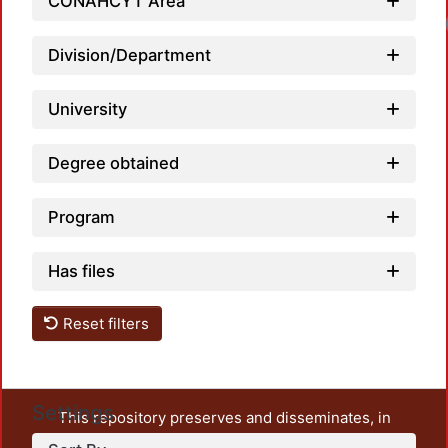
CONAHCYT Area
Lo
Division/Department
University
Degree obtained
Program
Has files
Reset filters
Settings
This repository preserves and disseminates, in
unrestricted open access, the teaching and research