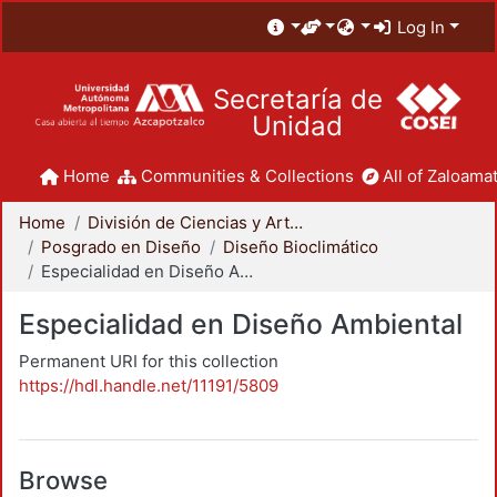
Log In
Secretaría de
Unidad
Home
Communities & Collections
All of Zaloamat
Home
División de Ciencias y Artes para el Diseño
Posgrado en Diseño
Diseño Bioclimático
Especialidad en Diseño Ambiental
Especialidad en Diseño Ambiental
Permanent URI for this collection
https://hdl.handle.net/11191/5809
Browse