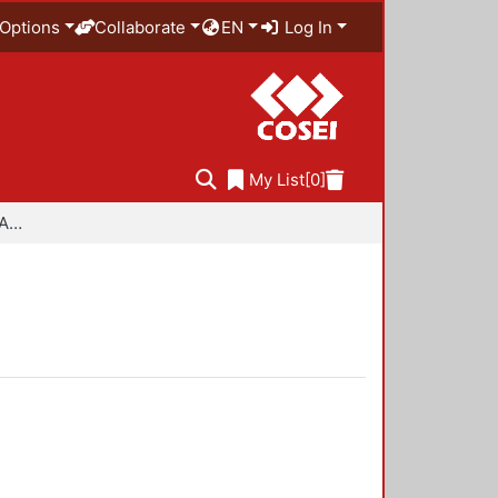
Options
Collaborate
EN
Log In
My List
[0]
Especialidad en Diseño Ambiental