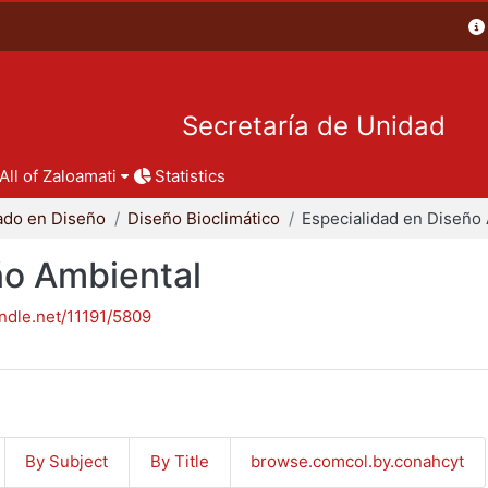
Secretaría de Unidad
All of Zaloamati
Statistics
ado en Diseño
Diseño Bioclimático
ño Ambiental
andle.net/11191/5809
By Subject
By Title
browse.comcol.by.conahcyt