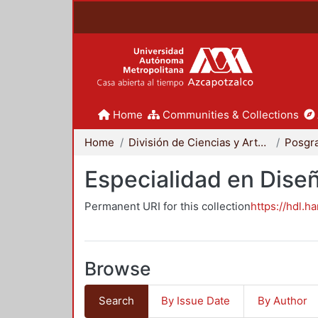
Home
Communities & Collections
Home
División de Ciencias y Artes para el Diseño
Posgr
Especialidad en Dise
Permanent URI for this collection
https://hdl.h
Browse
Search
By Issue Date
By Author