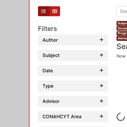
Subjec
Filters
Divis
Progr
Adviso
Author
Se
Subject
Now 
Date
Type
Advisor
Loading...
CONAHCYT Area