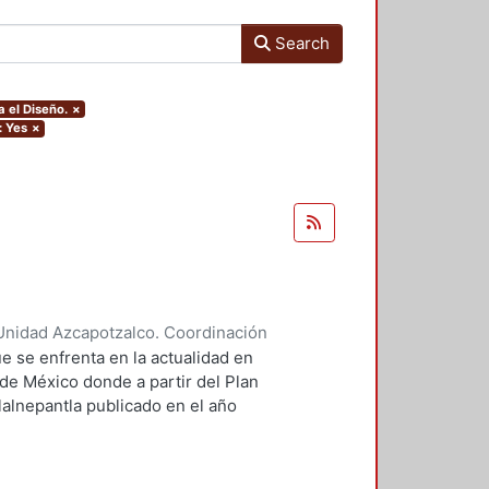
Search
 el Diseño.
×
: Yes
×
Unidad Azcapotzalco. Coordinación
ores, Enya Kassandra
;
Díaz
e se enfrenta en la actualidad en
 de México donde a partir del Plan
lalnepantla publicado en el año
mentará la nueva zona de
.
 PPDU es la movilidad dentro de