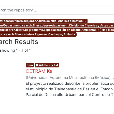
t: search.filters.subject.Análisis de sitio; Análisis climático.
×
ion/Department: search.filters.degreedepartment.Divisiónde Ciencias y Artes para
am: search.filters.degreename.Especialización en Diseño Ambiental.
×
Has files
r: search.filters.advisor.Figueroa Castrejon, Anibal
×
arch Results
showing
1 - 1 of 1
Item
Add to my list
CETRAM Kali
(
Universidad Autónoma Metropolitana (México). 
de Servicios de Información.
,
2018-09
)
Borjes Fl
El proyecto realizado describe la problemática qu
Domínguez, Luis Enrique
el municipio de Tlalnepantla de Baz en el Estado
Parcial de Desarrollo Urbano para el Centro de T
2013 se están tomando acciones donde se imple
negocios y vivienda la de zona norte de la CDMX
Unos de los puntos estratégicos de acción en el