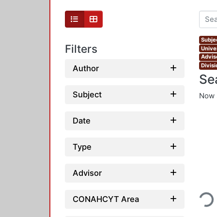
Subjec
Filters
Unive
Adviso
Divis
Author
Se
Subject
Now 
Date
Type
Advisor
Loadin
CONAHCYT Area