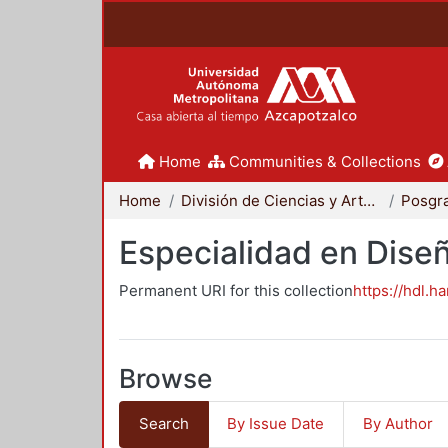
Home
Communities & Collections
Home
División de Ciencias y Artes para el Diseño
Posgr
Especialidad en Dise
Permanent URI for this collection
https://hdl.h
Browse
Search
By Issue Date
By Author