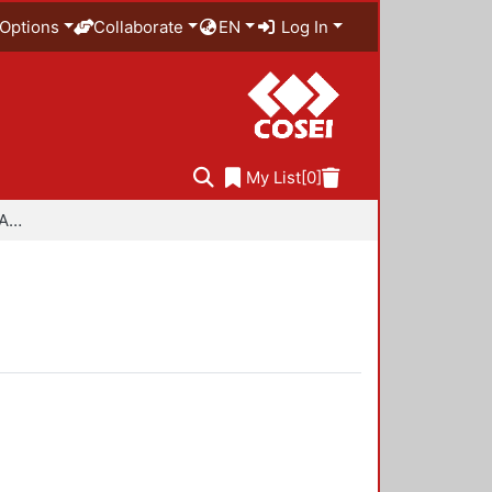
Options
Collaborate
EN
Log In
My List
[0]
Especialidad en Diseño Ambiental