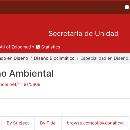
Secretaría de Unidad
All of Zaloamati
Statistics
ado en Diseño
Diseño Bioclimático
ño Ambiental
andle.net/11191/5809
By Subject
By Title
browse.comcol.by.conahcyt