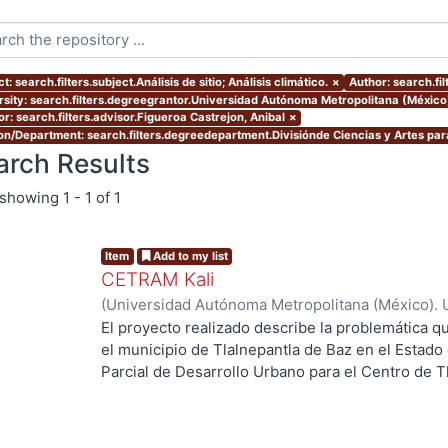
t: search.filters.subject.Análisis de sitio; Análisis climático.
×
Author: search.fi
rsity: search.filters.degreegrantor.Universidad Autónoma Metropolitana (México
r: search.filters.advisor.Figueroa Castrejon, Anibal
×
ion/Department: search.filters.degreedepartment.Divisiónde Ciencias y Artes para
arch Results
showing
1 - 1 of 1
Item
Add to my list
CETRAM Kali
(
Universidad Autónoma Metropolitana (México). 
de Servicios de Información.
,
2018-09
)
Borjes Fl
El proyecto realizado describe la problemática qu
Domínguez, Luis Enrique
el municipio de Tlalnepantla de Baz en el Estado
g...
Parcial de Desarrollo Urbano para el Centro de T
2013 se están tomando acciones donde se imple
negocios y vivienda la de zona norte de la CDMX
Unos de los puntos estratégicos de acción en el