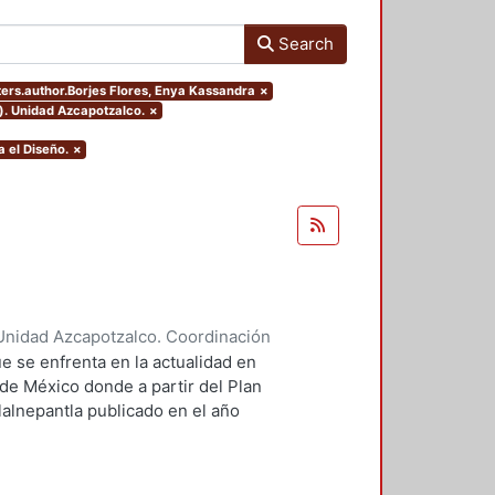
Search
lters.author.Borjes Flores, Enya Kassandra
×
). Unidad Azcapotzalco.
×
 el Diseño.
×
Unidad Azcapotzalco. Coordinación
ores, Enya Kassandra
;
Díaz
e se enfrenta en la actualidad en
 de México donde a partir del Plan
lalnepantla publicado en el año
mentará la nueva zona de
.
 PPDU es la movilidad dentro de