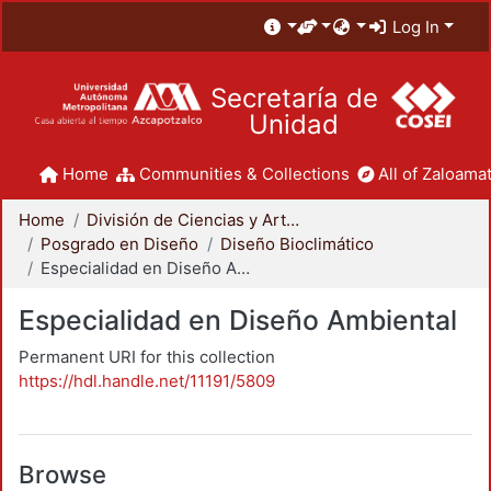
Log In
Secretaría de
Unidad
Home
Communities & Collections
All of Zaloamat
Home
División de Ciencias y Artes para el Diseño
Posgrado en Diseño
Diseño Bioclimático
Especialidad en Diseño Ambiental
Especialidad en Diseño Ambiental
Permanent URI for this collection
https://hdl.handle.net/11191/5809
Browse