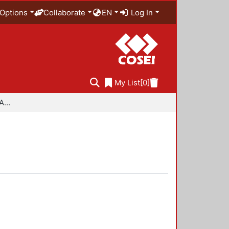
Options
Collaborate
EN
Log In
My List
[0]
Especialidad en Diseño Ambiental