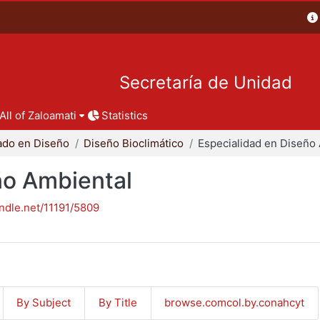
Secretaría de Unidad
All of Zaloamati
Statistics
ado en Diseño
Diseño Bioclimático
ño Ambiental
andle.net/11191/5809
By Subject
By Title
browse.comcol.by.conahcyt