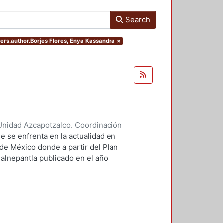
Search
lters.author.Borjes Flores, Enya Kassandra
×
Unidad Azcapotzalco. Coordinación
ores, Enya Kassandra
;
Díaz
e se enfrenta en la actualidad en
 de México donde a partir del Plan
lalnepantla publicado en el año
mentará la nueva zona de
.
 PPDU es la movilidad dentro de
r este motivo se plantean seis
 los cuales contará dentro de su