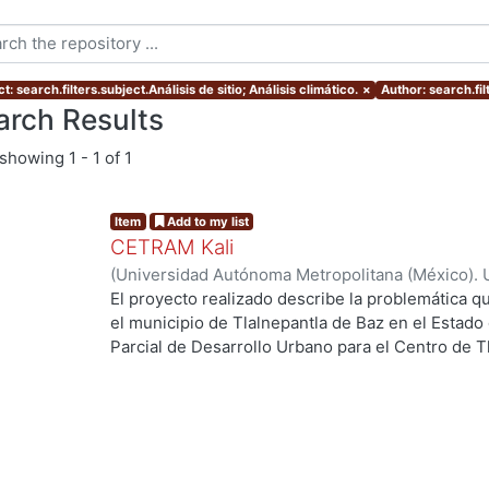
t: search.filters.subject.Análisis de sitio; Análisis climático.
×
Author: search.fi
arch Results
showing
1 - 1 of 1
Item
Add to my list
CETRAM Kali
(
Universidad Autónoma Metropolitana (México). 
de Servicios de Información.
,
2018-09
)
Borjes Fl
El proyecto realizado describe la problemática qu
Domínguez, Luis Enrique
el municipio de Tlalnepantla de Baz en el Estado
Parcial de Desarrollo Urbano para el Centro de T
2013 se están tomando acciones donde se imple
negocios y vivienda la de zona norte de la CDMX
Unos de los puntos estratégicos de acción en el
este polígono y la comunicación con la CDMX, po
polos de desarrollo en el municipio, cada uno de