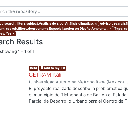
t: search.filters.subject.Análisis de sitio; Análisis climático.
×
Advisor: search.fi
am: search.filters.degreename.Especialización en Diseño Ambiental.
×
Type: se
les: Yes
×
arch Results
showing
1 - 1 of 1
Item
Add to my list
CETRAM Kali
(
Universidad Autónoma Metropolitana (México). 
de Servicios de Información.
,
2018-09
)
Borjes Fl
El proyecto realizado describe la problemática qu
Domínguez, Luis Enrique
el municipio de Tlalnepantla de Baz en el Estado
Parcial de Desarrollo Urbano para el Centro de T
2013 se están tomando acciones donde se imple
negocios y vivienda la de zona norte de la CDMX
Unos de los puntos estratégicos de acción en el
este polígono y la comunicación con la CDMX, po