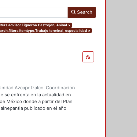
Search
lters.advisor.Figueroa Castrejon, Anibal
×
arch.filters.itemtype.Trabajo terminal, especialidad
×
Unidad Azcapotzalco. Coordinación
ores, Enya Kassandra
;
Díaz
e se enfrenta en la actualidad en
 de México donde a partir del Plan
lalnepantla publicado en el año
mentará la nueva zona de
.
 PPDU es la movilidad dentro de
r este motivo se plantean seis