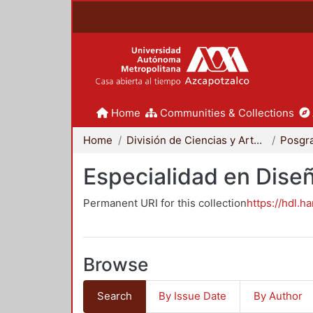
Home
Communities & Collections
Home
División de Ciencias y Artes para el Diseño
Posgr
Especialidad en Dise
Permanent URI for this collection
https://hdl.h
Browse
Search
By Issue Date
By Author