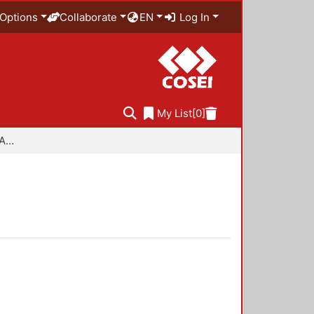
Options
Collaborate
EN
Log In
My List
[0]
Especialidad en Diseño Ambiental