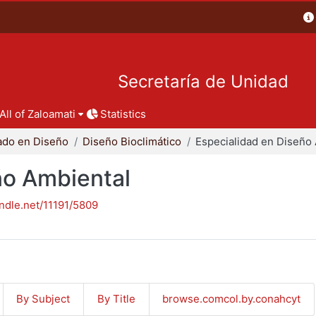
Secretaría de Unidad
All of Zaloamati
Statistics
ado en Diseño
Diseño Bioclimático
ño Ambiental
andle.net/11191/5809
By Subject
By Title
browse.comcol.by.conahcyt