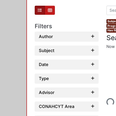
Subjec
Filters
Progr
Has fi
Se
Author
Now 
Subject
Date
Type
Loading...
Advisor
CONAHCYT Area