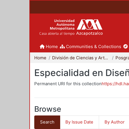
Home
Communities & Collections
Home
División de Ciencias y Artes para el Diseño
Posgr
Especialidad en Dise
Permanent URI for this collection
https://hdl.h
Browse
Search
By Issue Date
By Author