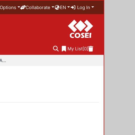
Options
Collaborate
EN
Log In
My List
[0]
Especialidad en Diseño Ambiental