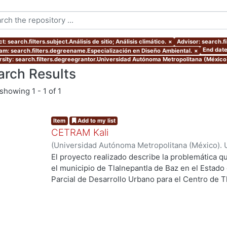
t: search.filters.subject.Análisis de sitio; Análisis climático.
×
Advisor: search.fi
End date
am: search.filters.degreename.Especialización en Diseño Ambiental.
×
rsity: search.filters.degreegrantor.Universidad Autónoma Metropolitana (México
arch Results
showing
1 - 1 of 1
Item
Add to my list
CETRAM Kali
(
Universidad Autónoma Metropolitana (México). 
de Servicios de Información.
,
2018-09
)
Borjes Fl
El proyecto realizado describe la problemática qu
Domínguez, Luis Enrique
el municipio de Tlalnepantla de Baz en el Estado
Parcial de Desarrollo Urbano para el Centro de T
2013 se están tomando acciones donde se imple
negocios y vivienda la de zona norte de la CDMX
Unos de los puntos estratégicos de acción en el
este polígono y la comunicación con la CDMX, po