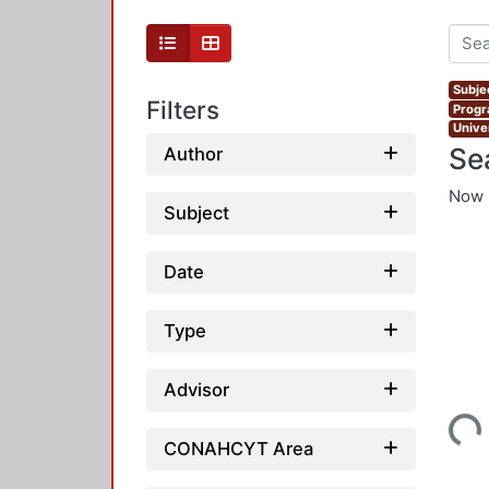
Subjec
Filters
Progr
Unive
Se
Author
Now 
Subject
Date
Type
Advisor
Loading...
CONAHCYT Area