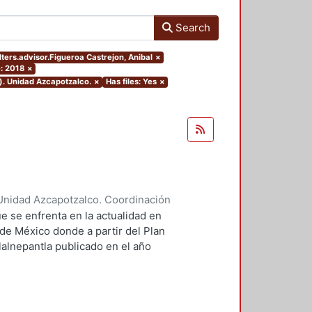
Search
lters.advisor.Figueroa Castrejon, Anibal
×
: 2018
×
). Unidad Azcapotzalco.
×
Has files: Yes
×
Unidad Azcapotzalco. Coordinación
ores, Enya Kassandra
;
Díaz
e se enfrenta en la actualidad en
 de México donde a partir del Plan
lalnepantla publicado en el año
mentará la nueva zona de
.
 PPDU es la movilidad dentro de
r este motivo se plantean seis