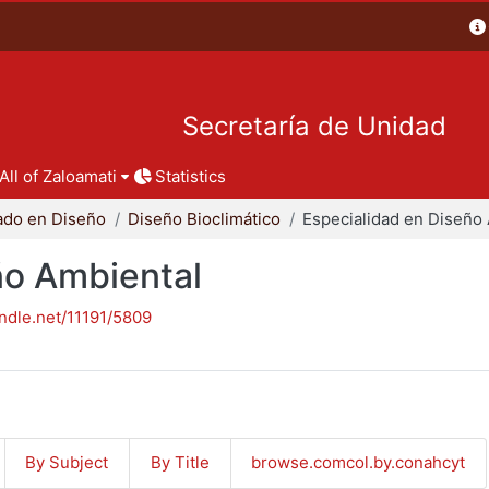
Secretaría de Unidad
All of Zaloamati
Statistics
ado en Diseño
Diseño Bioclimático
ño Ambiental
andle.net/11191/5809
By Subject
By Title
browse.comcol.by.conahcyt