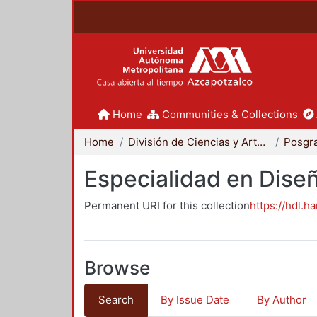
Home
Communities & Collections
Home
División de Ciencias y Artes para el Diseño
Posgr
Especialidad en Dise
Permanent URI for this collection
https://hdl.h
Browse
Search
By Issue Date
By Author