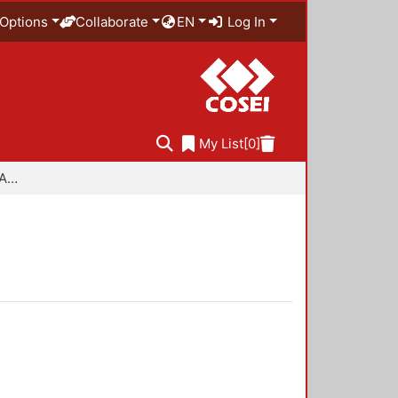
Options
Collaborate
EN
Log In
My List
[0]
Especialidad en Diseño Ambiental