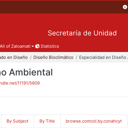
Secretaría de Unidad
All of Zaloamati
Statistics
ado en Diseño
Diseño Bioclimático
ño Ambiental
andle.net/11191/5809
By Subject
By Title
browse.comcol.by.conahcyt