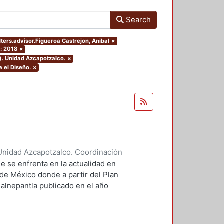
Search
lters.advisor.Figueroa Castrejon, Anibal
×
: 2018
×
). Unidad Azcapotzalco.
×
 el Diseño.
×
Unidad Azcapotzalco. Coordinación
ores, Enya Kassandra
;
Díaz
e se enfrenta en la actualidad en
 de México donde a partir del Plan
lalnepantla publicado en el año
mentará la nueva zona de
.
 PPDU es la movilidad dentro de