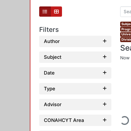
Subjec
Filters
Progr
Unive
Divis
Author
Se
Subject
Now 
Date
Type
Advisor
Loadi
CONAHCYT Area