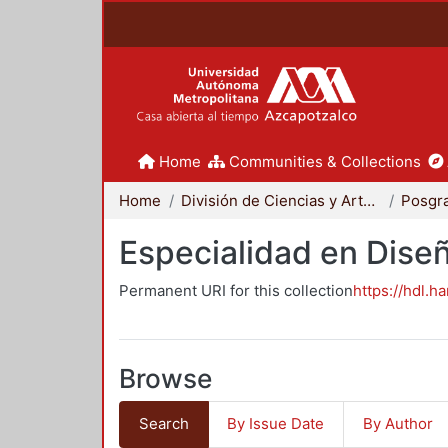
Home
Communities & Collections
Home
División de Ciencias y Artes para el Diseño
Posgr
Especialidad en Dise
Permanent URI for this collection
https://hdl.h
Browse
Search
By Issue Date
By Author