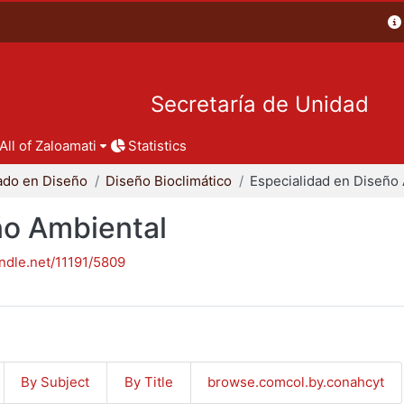
Secretaría de Unidad
All of Zaloamati
Statistics
ado en Diseño
Diseño Bioclimático
ño Ambiental
andle.net/11191/5809
By Subject
By Title
browse.comcol.by.conahcyt