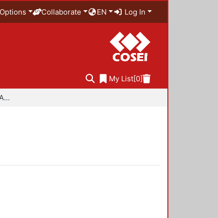
Options
Collaborate
EN
Log In
My List
[0]
Especialidad en Diseño Ambiental