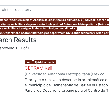
t: search.filters.subject.Análisis de sitio; Análisis climático.
×
Advisor: search.fi
rsity: search.filters.degreegrantor.Universidad Autónoma Metropolitana (México
 search.filters.itemtype.Trabajo terminal, especialidad
×
ion/Department: search.filters.degreedepartment.Divisiónde Ciencias y Artes para
arch Results
showing
1 - 1 of 1
Item
Add to my list
CETRAM Kali
(
Universidad Autónoma Metropolitana (México). 
de Servicios de Información.
,
2018-09
)
Borjes Fl
El proyecto realizado describe la problemática qu
Domínguez, Luis Enrique
el municipio de Tlalnepantla de Baz en el Estado
Parcial de Desarrollo Urbano para el Centro de T
2013 se están tomando acciones donde se imple
ing...
negocios y vivienda la de zona norte de la CDMX
Unos de los puntos estratégicos de acción en el