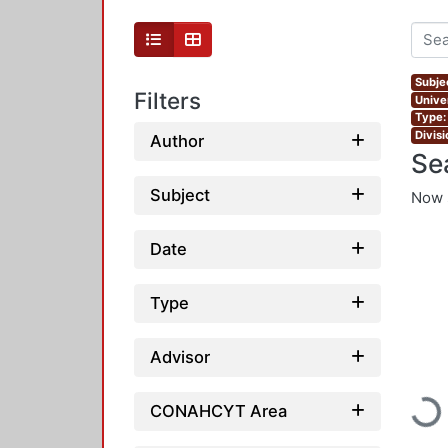
Subjec
Filters
Unive
Type:
Divis
Author
Se
Subject
Now 
Date
Type
Advisor
CONAHCYT Area
Load