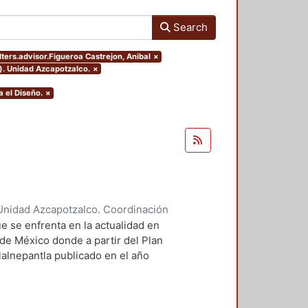
Search
lters.advisor.Figueroa Castrejon, Anibal
×
). Unidad Azcapotzalco.
×
 el Diseño.
×
Unidad Azcapotzalco. Coordinación
ores, Enya Kassandra
;
Díaz
e se enfrenta en la actualidad en
 de México donde a partir del Plan
lalnepantla publicado en el año
mentará la nueva zona de
.
 PPDU es la movilidad dentro de