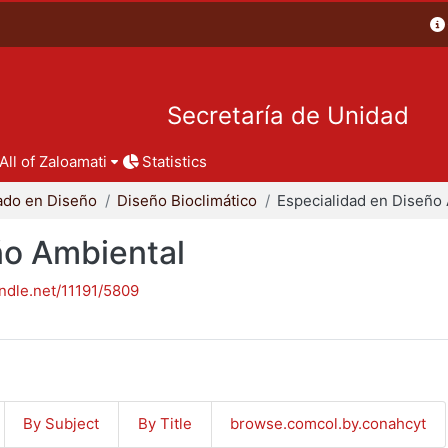
Secretaría de Unidad
All of Zaloamati
Statistics
ado en Diseño
Diseño Bioclimático
ño Ambiental
andle.net/11191/5809
By Subject
By Title
browse.comcol.by.conahcyt