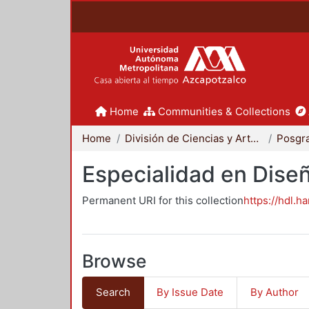
Home
Communities & Collections
Home
División de Ciencias y Artes para el Diseño
Posgr
Especialidad en Dise
Permanent URI for this collection
https://hdl.h
Browse
Search
By Issue Date
By Author