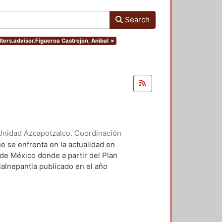
Search
lters.advisor.Figueroa Castrejon, Anibal
×
Unidad Azcapotzalco. Coordinación
ores, Enya Kassandra
;
Díaz
e se enfrenta en la actualidad en
 de México donde a partir del Plan
lalnepantla publicado en el año
mentará la nueva zona de
.
 PPDU es la movilidad dentro de
r este motivo se plantean seis
 los cuales contará dentro de su