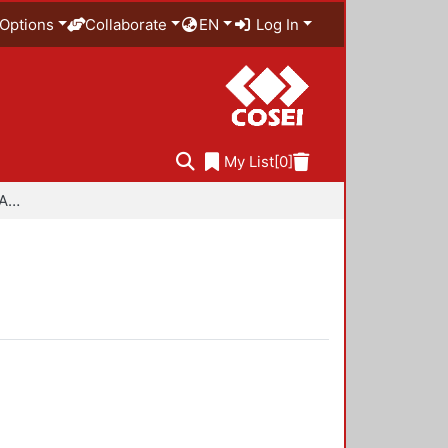
Options
Collaborate
EN
Log In
My List
[0]
Especialidad en Diseño Ambiental