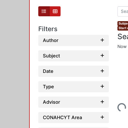
Subjec
Filters
Start
Se
Author
Now 
Subject
Date
Type
Loading...
Advisor
CONAHCYT Area