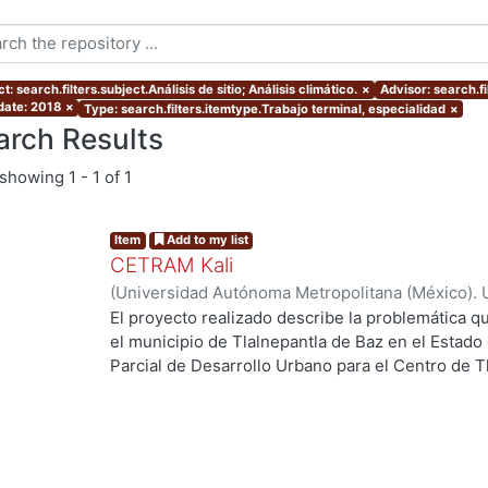
t: search.filters.subject.Análisis de sitio; Análisis climático.
×
Advisor: search.fi
 date: 2018
×
Type: search.filters.itemtype.Trabajo terminal, especialidad
×
arch Results
showing
1 - 1 of 1
Item
Add to my list
CETRAM Kali
(
Universidad Autónoma Metropolitana (México). 
de Servicios de Información.
,
2018-09
)
Borjes Fl
El proyecto realizado describe la problemática qu
Domínguez, Luis Enrique
el municipio de Tlalnepantla de Baz en el Estado
Parcial de Desarrollo Urbano para el Centro de T
2013 se están tomando acciones donde se imple
negocios y vivienda la de zona norte de la CDMX
Unos de los puntos estratégicos de acción en el
este polígono y la comunicación con la CDMX, po
polos de desarrollo en el municipio, cada uno de