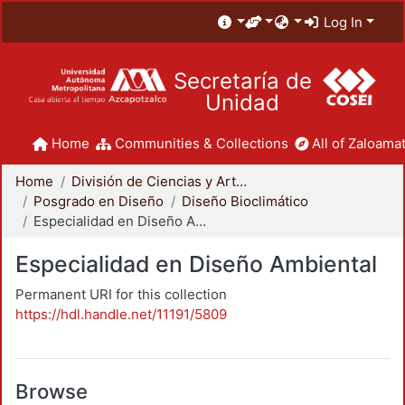
Log In
Secretaría de
Unidad
Home
Communities & Collections
All of Zaloamat
Home
División de Ciencias y Artes para el Diseño
Posgrado en Diseño
Diseño Bioclimático
Especialidad en Diseño Ambiental
Especialidad en Diseño Ambiental
Permanent URI for this collection
https://hdl.handle.net/11191/5809
Browse