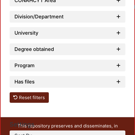
CONAHCYT Area
Lo
Division/Department
University
Degree obtained
Program
Has files
Reset filters
Settings
This repository preserves and disseminates, in
unrestricted open access, the teaching and research