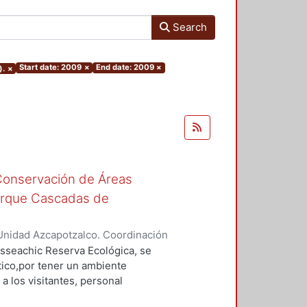
Search
Start date: 2009
×
End date: 2009
×
).
×
 Conservación de Áreas
arque Cascadas de
Unidad Azcapotzalco. Coordinación
ez, Yrelli
asseachic Reserva Ecológica, se
tico,por tener un ambiente
 a los visitantes, personal
e sus instalaciones. Se