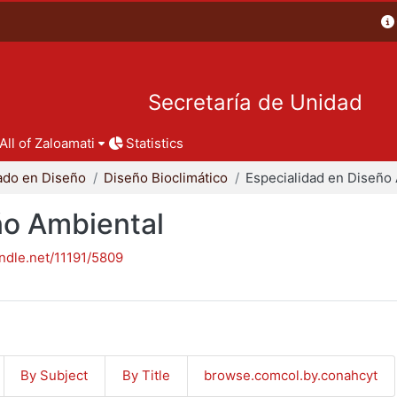
Secretaría de Unidad
All of Zaloamati
Statistics
ado en Diseño
Diseño Bioclimático
ño Ambiental
andle.net/11191/5809
By Subject
By Title
browse.comcol.by.conahcyt