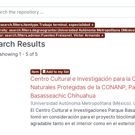
 search.filters.itemtype.Trabajo terminal, especialidad
×
rsity: search.filters.degreegrantor.Universidad Autónoma Metropolitana (México
or: search.filters.advisor.Fuentes Freixanet, Víctor Armando
×
arch Results
showing
1 - 5 of 5
Item
Add to my list
Centro Cultural e Investigación para la
Naturales Protegidas de la CONANP, P
Basasseachic Chihuahua
(
Universidad Autónoma Metropolitana (México). 
de Servicios de Información.
,
2009-12
)
Soto Álvar
El Centro Cultural e Investigaciones Parque Bas
tomó en consideración para el proyecto bioclimá
g...
agradable tanto en el interior como en el exterior
administrativo e investigadores que harán usos d