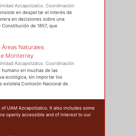
 el clima, topografía etc. El
Unidad Azcapotzalco. Coordinación
con análisis previo de geometría
oard, Arturo M.
onsiste en despertar el interés de
vegetación entre otros aspectos.
anera en decisiones sobre una
l Constitución de 1857, que
cas locales, así como las
ue en conjunto se encuentran
mas del confort humano.
n Áreas Naturales
de Monterrey
Unidad Azcapotzalco. Coordinación
uanche, Evelyn
ser humano en muchas de las
va ecológica, sin importar los
e exístela Comisión Nacional de
encarga de mantener diversas
Área Protegida que se encuentra en
león, Municipio de Santiago;
t of UAM Azcapotzalco. It also includes some
l cual cuenta con un total de
are openly accessible and of interest to our
 Éste parque se constituyó como
ugar, y es en este dónde se proyecta
 Naturales Protegidas.