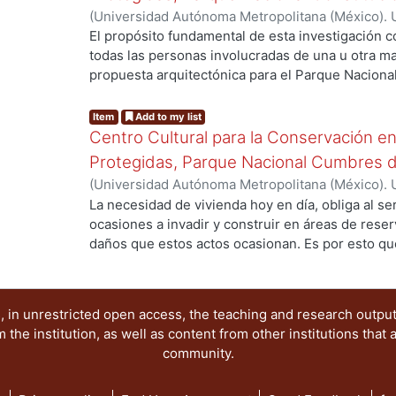
cuenta el aspecto socio económico infraestructura
(
Universidad Autónoma Metropolitana (México). 
análisis climático y la propuesta arquitectónica 
de Servicios de Información.
,
2009-12
)
Puerto Is
El propósito fundamental de esta investigación c
solar, análisis de ventilación, análisis acústico, 
todas las personas involucradas de una u otra m
propuesta arquitectónica para el Parque Naciona
g...
represente el considerar condiciones climatológi
características térmicas de los materiales, ya q
Item
Add to my list
indisolublemente ligadas a las condiciones ópti
Centro Cultural para la Conservación e
Protegidas, Parque Nacional Cumbres 
(
Universidad Autónoma Metropolitana (México). 
de Servicios de Información.
,
2009-12
)
Moreno J
La necesidad de vivienda hoy en día, obliga al 
ocasiones a invadir y construir en áreas de reser
daños que estos actos ocasionan. Es por esto qu
g...
Áreas Naturales Protegidas (CONAP), la cual se 
áreas en estado natural, siendo una de ellas el 
la Sierra Madre Oriental, en el Estado de Nuevo 
 in unrestricted open access, the teaching and research outpu
llamado Parque Nacional Cumbres de Monterrey, e
he institution, as well as content from other institutions that 
177,396 HA. Creado el 24 de noviembre de 1939.
community.
tal para la conservación de la flora y fauna del l
el Centro Cultural para la Conservación en Áreas