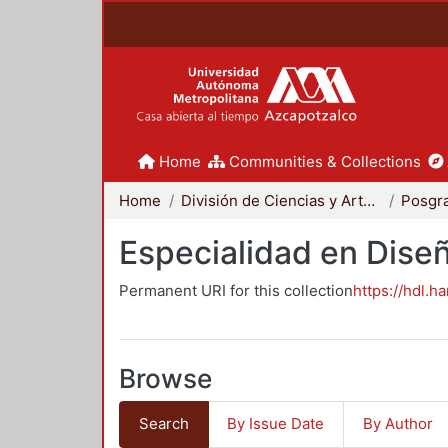
Home
Communities & Collections
Home
División de Ciencias y Artes para el Diseño
Posgr
Especialidad en Dise
Permanent URI for this collection
https://hdl.h
Browse
Search
By Issue Date
By Author