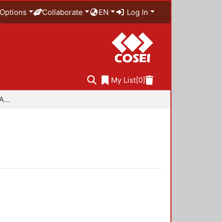
Options
Collaborate
EN
Log In
My List
[0]
Especialidad en Diseño Ambiental