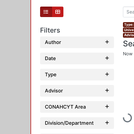
Type:
Filters
Unive
Advis
Se
Author
Now 
Date
Type
Advisor
CONAHCYT Area
Loadin
Division/Department