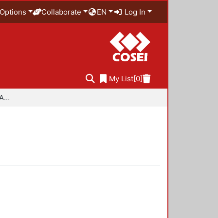
Options
Collaborate
EN
Log In
My List
[0]
Especialidad en Diseño Ambiental