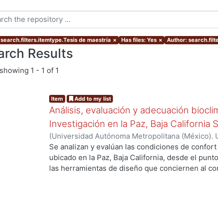
 search.filters.itemtype.Tesis de maestría
×
Has files: Yes
×
Author: search.filt
arch Results
showing
1 - 1 of 1
Item
Add to my list
Análisis, evaluación y adecuación biocli
Investigación en la Paz, Baja California 
(
Universidad Autónoma Metropolitana (México). 
de Servicios de Información.
,
1999-12
)
García Ta
Se analizan y evalúan las condiciones de confort
ubicado en la Paz, Baja California, desde el punto
las herramientas de diseño que conciernen al con
De los resultados de esta evaluación se despre
bioclimático.