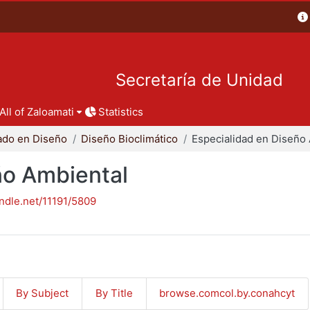
Secretaría de Unidad
All of Zaloamati
Statistics
ado en Diseño
Diseño Bioclimático
ño Ambiental
andle.net/11191/5809
By Subject
By Title
browse.comcol.by.conahcyt