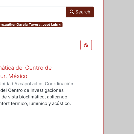
Search
ers.author.García Tavera, José Luis
×
mática del Centro de
Sur, México
Unidad Azcapotzalco. Coordinación
vera, José Luis
 del Centro de Investigaciones
 de vista bioclimático, aplicando
fort térmico, lumínico y acústico.
nderán propuestas de diseño