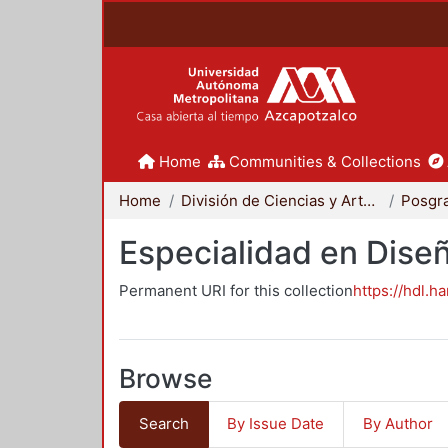
Home
Communities & Collections
Home
División de Ciencias y Artes para el Diseño
Posgr
Especialidad en Dise
Permanent URI for this collection
https://hdl.h
Browse
Search
By Issue Date
By Author