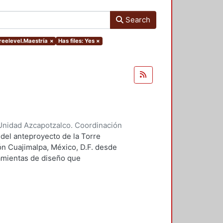
Search
reelevel.Maestría
×
Has files: Yes
×
Unidad Azcapotzalco. Coordinación
 Guillermo Heriberto
 del anteproyecto de la Torre
ón Cuajimalpa, México, D.F. desde
ramientas de diseño que
tico.