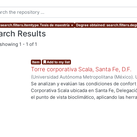
 search.filters.itemtype.Tesis de maestría
×
Degree obtained: search.filters.deg
arch Results
showing
1 - 1 of 1
Item
Add to my list
Torre corporativa Scala, Santa Fe, D.F.
(
Universidad Autónoma Metropolitana (México). 
de Servicios de Información.
,
1999
)
Corro Eguia,
Se analizan y evalúan las condiciones de confort
Corporativa Scala ubicada en Santa Fe, Delegaci
el punto de vista bioclimático, aplicando las her
intervienen en el confort térmico, lumínico y acús