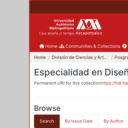
Home
Communities & Collections
Home
División de Ciencias y Artes para el Diseño
Posgr
Especialidad en Dise
Permanent URI for this collection
https://hdl.h
Browse
Search
By Issue Date
By Author