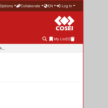
Options
Collaborate
EN
Log In
My List
[0]
Especialidad en Diseño Ambiental