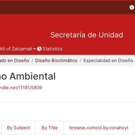
Secretaría de Unidad
All of Zaloamati
Statistics
ado en Diseño
Diseño Bioclimático
ño Ambiental
andle.net/11191/5809
By Subject
By Title
browse.comcol.by.conahcyt