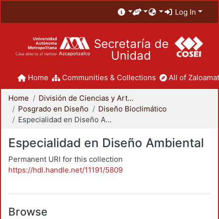
Log In
Secretaría de
Unidad
Home
Communities & Collections
All of Zaloamat
Home
División de Ciencias y Artes para el Diseño
Posgrado en Diseño
Diseño Bioclimático
Especialidad en Diseño Ambiental
Especialidad en Diseño Ambiental
Permanent URI for this collection
https://hdl.handle.net/11191/5809
Browse